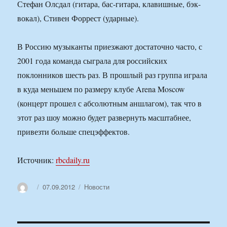
Стефан Олсдал (гитара, бас-гитара, клавишные, бэк-
вокал), Стивен Форрест (ударные).
В Россию музыканты приезжают достаточно часто, с
2001 года команда сыграла для российских
поклонников шесть раз. В прошлый раз группа играла
в куда меньшем по размеру клубе Arena Moscow
(концерт прошел с абсолютным аншлагом), так что в
этот раз шоу можно будет развернуть масштабнее,
привезти больше спецэффектов.
Источник:
rbcdaily.ru
Автор
Опубликовано
Рубрики
07.09.2012
Новости