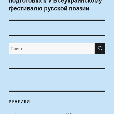
подготовка к V Всеукраинскому
фестивалю русской поэзии
ПО
Искать:
РУБРИКИ