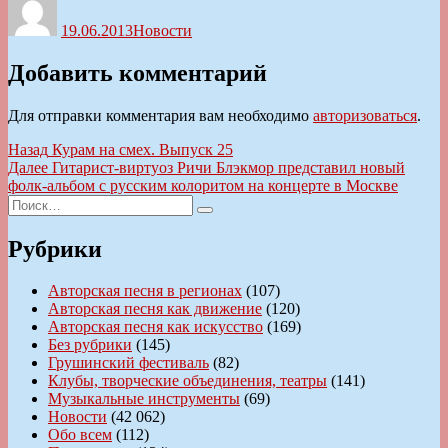
19.06.2013
Новости
Добавить комментарий
Для отправки комментария вам необходимо
авторизоваться
.
Навигация
Предыдущая
Назад
Курам на смех. Выпуск 25
запись:
Следующая
Далее
Гитарист-виртуоз Ричи Блэкмор представил новый
по
запись:
фолк-альбом с русским колоритом на концерте в Москве
записям
Искать:
Поиск
Рубрики
Авторская песня в регионах
(107)
Авторская песня как движение
(120)
Авторская песня как искусство
(169)
Без рубрики
(145)
Грушинский фестиваль
(82)
Клубы, творческие объединения, театры
(141)
Музыкальные инструменты
(69)
Новости
(42 062)
Обо всем
(112)