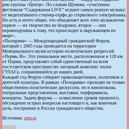
рок-группы «Центр». По словам Шумова, «участники
фестиваля “Содержания LIVE” играют самую разную музыку:
от медитативного стоунер-серфа до стервозного электропанка.
Но есть и нечто общее, что объединяет всех этих музыкантов:
первое — их творчество не бездумно, второе — они
неравнодушны к тому, что происходит в окружающем их
мире».
«Пилорама» — Международный гражданский Форум,
который с 2005 года проводится на территории
Мемориального музея истории политических репрессий
«Пермь-36». Это уникальное место, расположенное в 120 км
от Перми, представляет собой единственный на всем
постсоветском пространстве лагерный комплекс эпохи
ГУЛАГа, сохранившийся до наших дней.
Каждый год Форум собирает правозащитников, политиков и
деятелей культуры. В рамках «Пилорамы» проходят не только
общественно-политические дискуссии, но и кинопоказы,
театральные представления, выставки, перформансы,
концерты. Задача форума — осмысление уроков прошлого,
обсуждение острых вопросов настоящего и, как конечная
цель, построение в России гражданского общества.
Источник:
prm.ru
Автор
Опубликовано
Рубрики