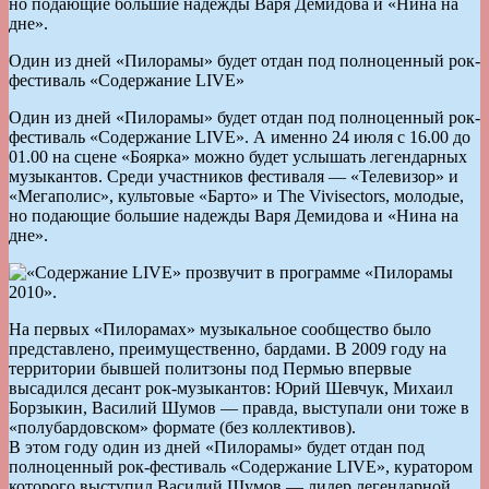
но подающие большие надежды Варя Демидова и «Нина на
дне».
Один из дней «Пилорамы» будет отдан под полноценный рок-
фестиваль «Содержание LIVE»
Один из дней «Пилорамы» будет отдан под полноценный рок-
фестиваль «Содержание LIVE». А именно 24 июля с 16.00 до
01.00 на сцене «Боярка» можно будет услышать легендарных
музыкантов. Среди участников фестиваля — «Телевизор» и
«Мегаполис», культовые «Барто» и The Vivisectors, молодые,
но подающие большие надежды Варя Демидова и «Нина на
дне».
На первых «Пилорамах» музыкальное сообщество было
представлено, преимущественно, бардами. В 2009 году на
территории бывшей политзоны под Пермью впервые
высадился десант рок-музыкантов: Юрий Шевчук, Михаил
Борзыкин, Василий Шумов — правда, выступали они тоже в
«полубардовском» формате (без коллективов).
В этом году один из дней «Пилорамы» будет отдан под
полноценный рок-фестиваль «Содержание LIVE», куратором
которого выступил Василий Шумов — лидер легендарной