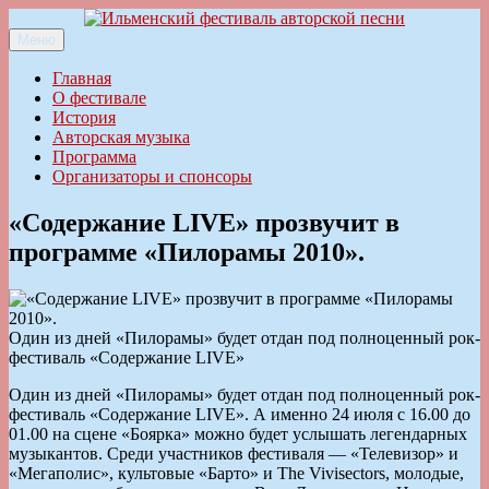
Перейти
к
Меню
Ильменский фестиваль авторской песни
содержимому
Главная
О фестивале
История
Авторская музыка
Программа
Организаторы и спонсоры
«Содержание LIVE» прозвучит в
программе «Пилорамы 2010».
Один из дней «Пилорамы» будет отдан под полноценный рок-
фестиваль «Содержание LIVE»
Один из дней «Пилорамы» будет отдан под полноценный рок-
фестиваль «Содержание LIVE». А именно 24 июля с 16.00 до
01.00 на сцене «Боярка» можно будет услышать легендарных
музыкантов. Среди участников фестиваля — «Телевизор» и
«Мегаполис», культовые «Барто» и The Vivisectors, молодые,