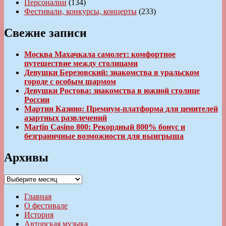
Персоналии
(134)
Фестивали, конкурсы, концерты
(233)
Свежие записи
Москва Махачкала самолет: комфортное
путешествие между столицами
Девушки Березовский: знакомства в уральском
городе с особым шармом
Девушки Ростова: знакомства в южной столице
России
Мартин Казино: Премиум-платформа для ценителей
азартных развлечений
Martin Casino 800: Рекордный 800% бонус и
безграничные возможности для выигрыша
Архивы
Архивы
Главная
О фестивале
История
Авторская музыка