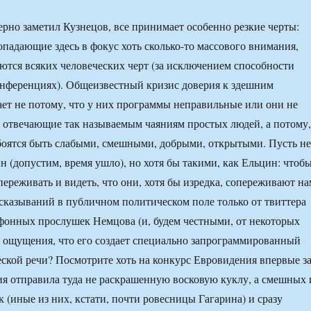
верно заметил Кузнецов, все принимает особенно резкие черты:
опадающие здесь в фокус хоть сколько-то массового внимания,
тся всяких человеческих черт (за исключением способности
онференциях). Общеизвестный кризис доверия к здешним
ет не потому, что у них программы неправильные или они не
, отвечающие так называемым чаяниям простых людей, а потому,
 боятся быть слабыми, смешными, добрыми, открытыми. Пусть не
н (допустим, время ушло), но хотя бы такими, как Ельцин: чтоб
ереживать и видеть, что они, хотя бы изредка, сопереживают на
сказываний в публичном политическом поле только от твиттера
фонных прослушек Немцова (и, будем честными, от некоторых
 ощущения, что его создает специально запрограммированный
еской речи? Посмотрите хоть на конкурс Евровидения впервые з
я отправила туда не раскрашенную восковую куклу, а смешных 
 (иные из них, кстати, почти ровесницы Гагарина) и сразу