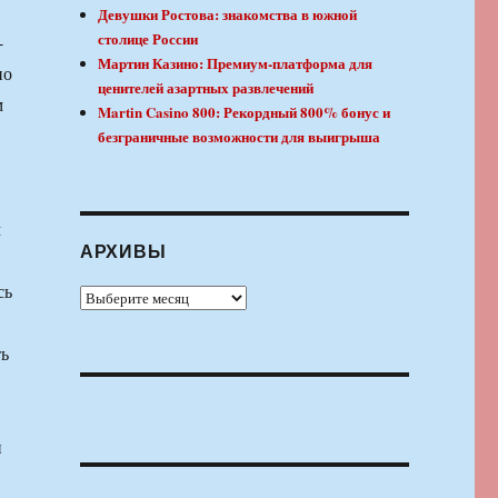
Девушки Ростова: знакомства в южной
столице России
-
Мартин Казино: Премиум-платформа для
но
ценителей азартных развлечений
м
Martin Casino 800: Рекордный 800% бонус и
безграничные возможности для выигрыша
м
АРХИВЫ
сь
Архивы
ть
й