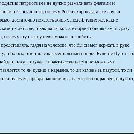
я поднятия патриотизма не нужно размахивать флагами и
чные ток-шоу про то, почему Россия хорошая, а все другие
ерьмо, достаточно показать живых людей, таких же, какие
сказки в детстве, и каким ты когда-нибудь станешь сам, и сразу
о, почему эту страну невозможно не любить.
представлять, глядя на человека, что бы он мог держать в руке,
ну, и боюсь, ответ на сакраментальный вопрос Если не Путин, т
 найден, пока в случае с практически всеми возможными
авляется то ли кукиш в кармане, то ли камень за пазухой, то ли
ный пулемет, превращающий все, на что он направлен, в пустот