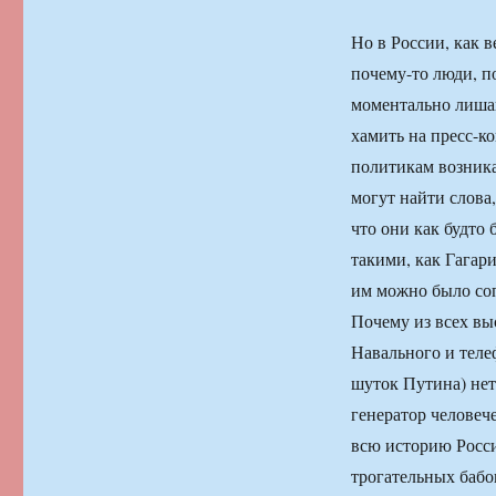
Но в России, как 
почему-то люди, п
моментально лишаю
хамить на пресс-к
политикам возника
могут найти слова
что они как будто
такими, как Гагари
им можно было соп
Почему из всех вы
Навального и теле
шуток Путина) нет
генератор человеч
всю историю Росси
трогательных бабок