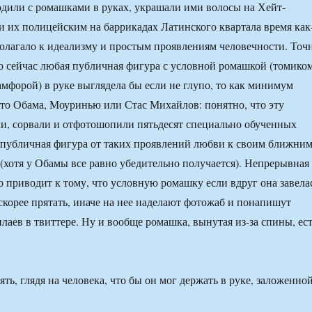
ходили с ромашками в руках, украшали ими волосы на Хейт-
 их полицейским на баррикадах Латинского квартала время как
полагало к идеализму и простым проявлениям человечности. Точ
то сейчас любая публичная фигура с условной ромашкой (томико
амфорой) в руке выглядела бы если не глупо, то как минимум
 то Обама, Моуринью или Стас Михайлов: понятно, что эту
и, сорвали и отфотошопили пятьдесят специально обученных
 публичная фигура от таких проявлений любви к своим ближни
 (хотя у Обамы все равно убедительно получается). Непрерывная
о приводит к тому, что условную ромашку если вдруг она завела
 скорее прятать, иначе на нее наделают фотожаб и понапишут
лаев в твиттере. Ну и вообще ромашка, вынутая из-за спины, ес
ть, глядя на человека, что бы он мог держать в руке, заложенно