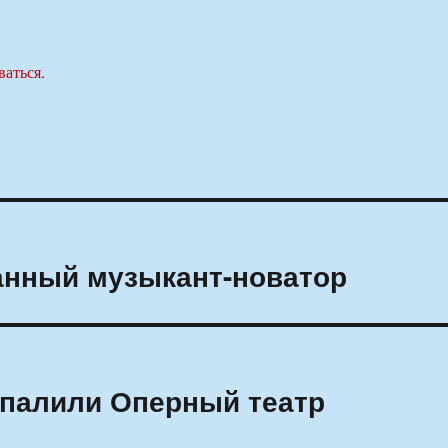
ваться
.
анный музыкант-новатор
дпалили Оперный театр