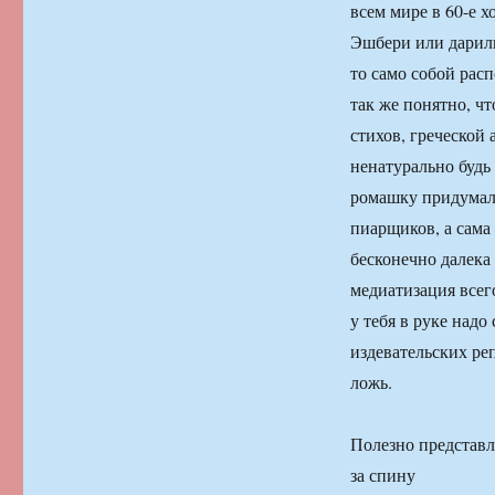
всем мире в 60-е 
Эшбери или дарили
то само собой рас
так же понятно, ч
стихов, греческой 
ненатурально будь
ромашку придумал
пиарщиков, а сама
бесконечно далека
медиатизация всег
у тебя в руке надо
издевательских реп
ложь.
Полезно представля
за спину