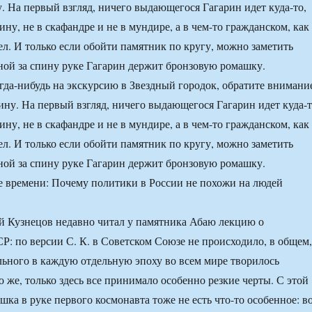
. На первый взгляд, ничего выдающегося Гагарин идет куда-то,
ину, не в скафандре и не в мундире, а в чем-то гражданском, как
ел. И только если обойти памятник по кругу, можно заметить
нной за спину руке Гагарин держит бронзовую ромашку.
огда-нибудь на экскурсию в Звездный городок, обратите внимани
ину. На первый взгляд, ничего выдающегося Гагарин идет куда-т
ину, не в скафандре и не в мундире, а в чем-то гражданском, как
ел. И только если обойти памятник по кругу, можно заметить
нной за спину руке Гагарин держит бронзовую ромашку.
й Кузнецов недавно читал у памятника Абаю лекцию о
Р: по версии С. К. в Советском Союзе не происходило, в общем,
ьного в каждую отдельную эпоху во всем мире творилось
 же, только здесь все принимало особенно резкие черты. С этой
шка в руке первого космонавта тоже не есть что-то особенное: в