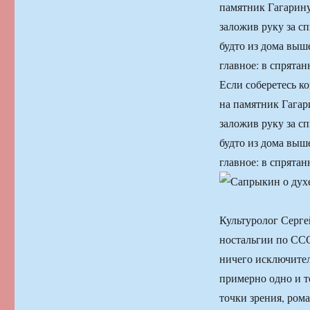
памятник Гагарину
заложив руку за сп
будто из дома выш
главное: в спрята
Если соберетесь к
на памятник Гагар
заложив руку за сп
будто из дома выш
главное: в спрята
Культуролог Серге
ностальгии по ССС
ничего исключител
примерно одно и то
точки зрения, рома