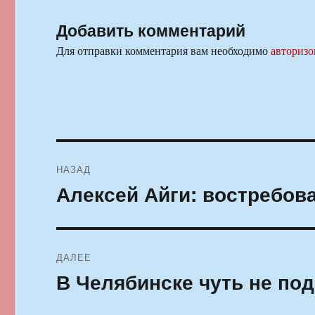
Добавить комментарий
Для отправки комментария вам необходимо
авторизо
Навигация
НАЗАД
по
Алексей Айги: востребов
Предыдущая
запись:
записям
ДАЛЕЕ
В Челябинске чуть не по
Следующая
запись: