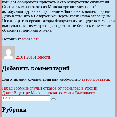
концерт собираются приехать и его белорусские слушатели.
Специально для этого из Минска организуют целый
автобусный тур на выступление «Ляписов» в нашем городе.
Дело в том, что в Беларуси концерты коллектива запрещены.
Неоднократно организаторы белорусских концертов отменяли
выступления, несмотря на распроданные билеты, и не могли
объяснить причины отмены.
Источник:
smol.aif.ru
Автор
Опубликовано
Рубрики
25.01.2013
Новости
Добавить комментарий
Для отправки комментария вам необходимо
авторизоваться
.
Навигация
Предыдущая
Назад
Громкие случаи отказов от госнаград в России
запись:
Следующая
Далее
В центре Москвы появится улица Высоцкого
по
Искать:
запись:
Поиск
записям
Рубрики