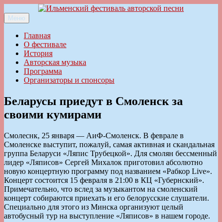
Перейти
к
Меню
Ильменский фестиваль авторской песни
содержимому
Главная
О фестивале
История
Авторская музыка
Программа
Организаторы и спонсоры
Беларусы приедут в Смоленск за
своими кумирами
Смолеснк, 25 января — АиФ-Смоленск. В феврале в
Смоленске выступит, пожалуй, самая активная и скандальная
группа Беларуси «Ляпис Трубецкой». Для смолян бессменный
лидер «Ляписов» Сергей Михалок приготовил абсолютно
новую концертную программу под названием «Рабкор Live».
Концерт состоится 15 февраля в 21:00 в КЦ «Губернский».
Примечательно, что вслед за музыкантом на смоленский
концерт собираются приехать и его белорусские слушатели.
Специально для этого из Минска организуют целый
автобусный тур на выступление «Ляписов» в нашем городе.