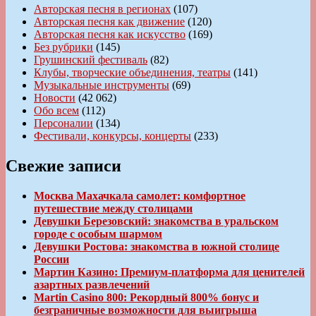
Авторская песня в регионах
(107)
Авторская песня как движение
(120)
Авторская песня как искусство
(169)
Без рубрики
(145)
Грушинский фестиваль
(82)
Клубы, творческие объединения, театры
(141)
Музыкальные инструменты
(69)
Новости
(42 062)
Обо всем
(112)
Персоналии
(134)
Фестивали, конкурсы, концерты
(233)
Свежие записи
Москва Махачкала самолет: комфортное
путешествие между столицами
Девушки Березовский: знакомства в уральском
городе с особым шармом
Девушки Ростова: знакомства в южной столице
России
Мартин Казино: Премиум-платформа для ценителей
азартных развлечений
Martin Casino 800: Рекордный 800% бонус и
безграничные возможности для выигрыша