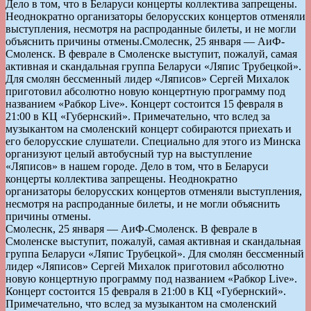
Дело в том, что в Беларуси концерты коллектива запрещены.
Неоднократно организаторы белорусских концертов отменяли
выступления, несмотря на распроданные билеты, и не могли
объяснить причины отмены.
Смолеснк, 25 января — АиФ-
Смоленск. В феврале в Смоленске выступит, пожалуй, самая
активная и скандальная группа Беларуси «Ляпис Трубецкой».
Для смолян бессменный лидер «Ляписов» Сергей Михалок
приготовил абсолютно новую концертную программу под
названием «Рабкор Live». Концерт состоится 15 февраля в
21:00 в КЦ «Губернский». Примечательно, что вслед за
музыкантом на смоленский концерт собираются приехать и
его белорусские слушатели. Специально для этого из Минска
организуют целый автобусный тур на выступление
«Ляписов» в нашем городе. Дело в том, что в Беларуси
концерты коллектива запрещены. Неоднократно
организаторы белорусских концертов отменяли выступления,
несмотря на распроданные билеты, и не могли объяснить
причины отмены.
Смолеснк, 25 января — АиФ-Смоленск. В феврале в
Смоленске выступит, пожалуй, самая активная и скандальная
группа Беларуси «Ляпис Трубецкой». Для смолян бессменный
лидер «Ляписов» Сергей Михалок приготовил абсолютно
новую концертную программу под названием «Рабкор Live».
Концерт состоится 15 февраля в 21:00 в КЦ «Губернский».
Примечательно, что вслед за музыкантом на смоленский