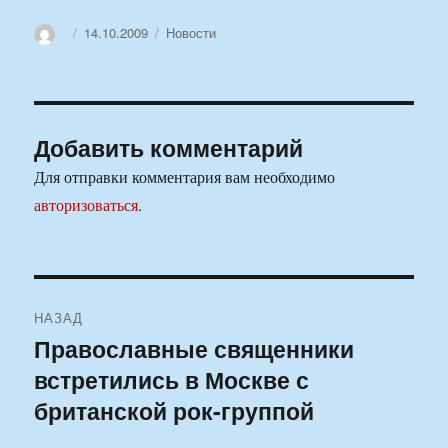
Автор
Опубликовано
Рубрики
14.10.2009
Новости
Добавить комментарий
Для отправки комментария вам необходимо
авторизоваться
.
Навигация
НАЗАД
по
Православные священники
Предыдущая
встретились в Москве с
запись:
записям
британской рок-группой