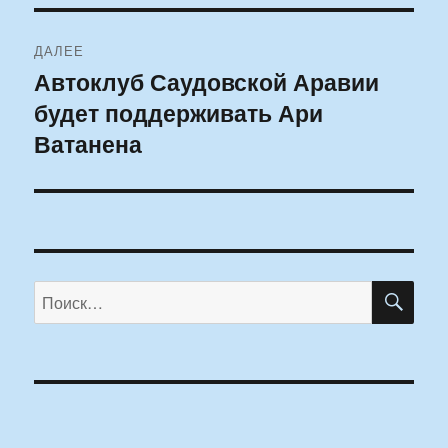
ДАЛЕЕ
Автоклуб Саудовской Аравии
Следующая
будет поддерживать Ари
запись:
Ватанена
ПО
Искать: