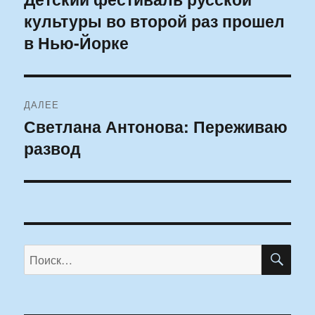
культуры во второй раз прошел
запись:
записям
в Нью-Йорке
ДАЛЕЕ
Светлана Антонова: Переживаю
Следующая
развод
запись:
ПО
Искать: