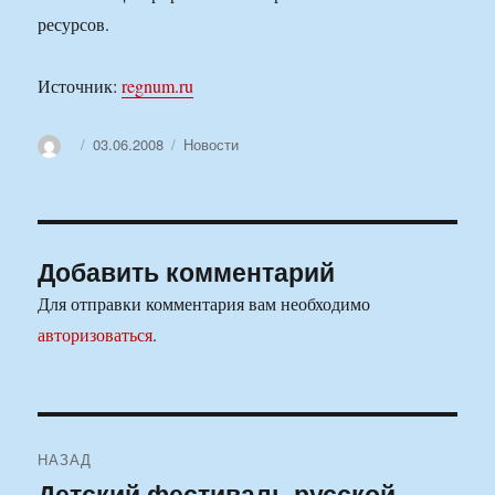
ресурсов.
Источник:
regnum.ru
Автор
Опубликовано
Рубрики
03.06.2008
Новости
Добавить комментарий
Для отправки комментария вам необходимо
авторизоваться
.
Навигация
НАЗАД
по
Детский фестиваль русской
Предыдущая