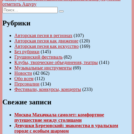
записям
запись:
отметить Ашуру
Искать:
Поиск
Рубрики
Авторская песня в регионах
(107)
Авторская песня как движение
(120)
Авторская песня как искусство
(169)
Без рубрики
(145)
Грушинский фестиваль
(82)
Клубы, творческие объединения, театры
(141)
Музыкальные инструменты
(69)
Новости
(42 062)
Обо всем
(112)
Персоналии
(134)
Фестивали, конкурсы, концерты
(233)
Свежие записи
Москва Махачкала самолет: комфортное
путешествие между столицами
Девушки Березовский: знакомства в уральском
городе с особым шармом