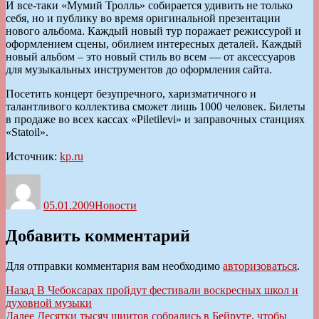
И все-таки «Мумий Тролль» собирается удивить не только
себя, но и публику во время оригинальной презентации
нового альбома. Каждый новый тур поражает режиссурой и
оформлением сцены, обилием интересных деталей. Каждый
новый альбом – это новый стиль во всем — от аксессуаров
для музыкальных инструментов до оформления сайта.
Посетить концерт безупречного, харизматичного и
талантливого коллектива сможет лишь 1000 человек. Билеты
в продаже во всех кассах «Piletilevi» и заправочных станциях
«Statoil».
Источник:
kp.ru
Автор
Опубликовано
Рубрики
05.01.2009
Новости
Добавить комментарий
Для отправки комментария вам необходимо
авторизоваться
.
Навигация
Предыдущая
Назад
В Чебоксарах пройдут фестивали воскресных школ и
запись:
духовной музыки
по
Следующая
Далее
Десятки тысяч шиитов собрались в Бейруте, чтобы