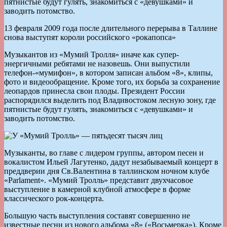
пятнистые будут гулять, знакомиться с «девушками» и
заводить потомство.
13 февраля 2009 года после длительного перерыва в Таллине
снова выступят короли российского «рокапопса»
Музыкантов из «Мумий Тролля» иначе как супер-
энергичными ребятами не назовешь. Они выпустили
телефон-«мумифон», в котором записан альбом «8», клипы,
фото и видеообращение. Кроме того, их борьба за сохранение
леопардов принесла свои плоды. Президент России
распорядился выделить под Владивостоком лесную зону, где
пятнистые будут гулять, знакомиться с «девушками» и
заводить потомство.
Музыканты, во главе с лидером группы, автором песен и
вокалистом Ильей Лагутенко, дадут незабываемый концерт в
преддверии дня Св.Валентина в таллинском ночном клубе
«Parlament». «Мумий Тролль» представит двухчасовое
выступление в камерной клубной атмосфере в форме
классического рок-концерта.
Большую часть выступления составят совершенно не
известные песни из нового альбома «8» («Восьмерка»). Кроме