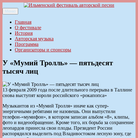
Перейти
к
Меню
Ильменский фестиваль авторской песни
содержимому
Главная
О фестивале
История
Авторская музыка
Программа
Организаторы и спонсоры
У «Мумий Тролль» — пятьдесят
тысяч лиц
13 февраля 2009 года после длительного перерыва в Таллине
снова выступят короли российского «рокапопса»
Музыкантов из «Мумий Тролля» иначе как супер-
энергичными ребятами не назовешь. Они выпустили
телефон-«мумифон», в котором записан альбом «8», клипы,
фото и видеообращение. Кроме того, их борьба за сохранение
леопардов принесла свои плоды. Президент России
распорядился выделить под Владивостоком лесную зону, где