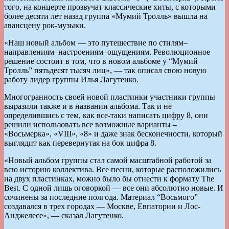
того, на концерте прозвучат классические хиты, с которыми
более десяти лет назад группа «Мумий Тролль» вышла на
авансцену рок-музыки.
«Наш новый альбом — это путешествие по стилям–
направлениям–настроениям–ощущениям. Революционное
решение состоит в том, что в новом альбоме у “Мумий
Тролль” пятьдесят тысяч лиц», — так описал свою новую
работу лидер группы Илья Лагутенко.
Многогранность своей новой пластинки участники группы
выразили также и в названии альбома. Так и не
определившись с тем, как все-таки написать цифру 8, они
решили использовать все возможные варианты –
«Восьмерка», «VIII», «8» и даже знак бесконечности, который
выглядит как перевернутая на бок цифра 8.
«Новый альбом группы стал самой масштабной работой за
всю историю коллектива. Все песни, которые расположились
на двух пластинках, можно было бы отнести к формату The
Best. С одной лишь оговоркой — все они абсолютно новые. И
сочинены за последние полгода. Материал “Восьмого”
создавался в трех городах — Москве, Евпатории и Лос-
Анджелесе», — сказал Лагутенко.