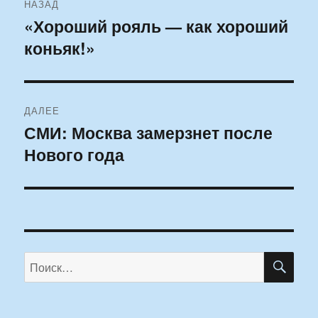
НАЗАД
по
«Хороший рояль — как хороший
Предыдущая
коньяк!»
запись:
записям
ДАЛЕЕ
СМИ: Москва замерзнет после
Следующая
Нового года
запись:
ПО
Искать: