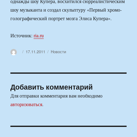
однажды шоу Купера, восхитился сюрреалистическим
шоу музыканта и создал скульптуру «Первый хромо-
голографический портрет мозга Элиса Купера».
Источник:
ria.ru
Автор
Опубликовано
Рубрики
17.11.2011
Новости
Добавить комментарий
Для отправки комментария вам необходимо
авторизоваться
.
Навигация