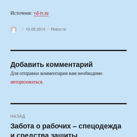
Источник:
vd-tv.ru
Автор
Опубликовано
Рубрики
10.05.2013
Новости
Добавить комментарий
Для отправки комментария вам необходимо
авторизоваться
.
Навигация
НАЗАД
по
Забота о рабочих – спецодежда
Предыдущая
и средства защиты
запись:
записям