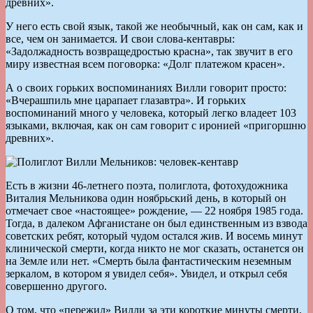
древних».
У него есть свой язык, такой же необычный, как он сам, как и
все, чем он занимается. И свои слова-кентавры:
«Задолжадность возвращедростью красна», так звучит в его
миру известная всем поговорка: «Долг платежом красен».
А о своих горьких воспоминаниях Вилли говорит просто:
«Вчерашпиль мне царапает глазавтра». И горьких
воспоминаний много у человека, который легко владеет 103
языками, включая, как он сам говорит с иронией «пригоршню
древних».
Есть в жизни 46-летнего поэта, полиглота, фотохудожника
Виталия Мельникова один ноябрьский день, в который он
отмечает свое «настоящее» рождение, — 22 ноября 1985 года.
Тогда, в далеком Афганистане он был единственным из взвода
советских ребят, который чудом остался жив. И восемь минут
клинической смерти, когда никто не мог сказать, останется он
на Земле или нет. «Смерть была фантастическим неземным
зеркалом, в котором я увидел себя». Увидел, и открыл себя
совершенно другого.
О том, что «пережил» Вилли за эти короткие минуты смерти,