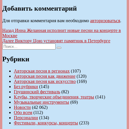
Добавить комментарий
Для отправки комментария вам необходимо
авторизоваться
.
Навигация
Предыдущая
Назад
Инна Желанная исполнит новые песни на концерте в
запись:
Москве
по
Следующая
Далее
Виктору Цою установят памятник в Петербурге
записям
Искать:
запись:
Поиск
Рубрики
Авторская песня в регионах
(107)
Авторская песня как движение
(120)
Авторская песня как искусство
(169)
Без рубрики
(145)
Грушинский фестиваль
(82)
Клубы, творческие объединения, театры
(141)
Музыкальные инструменты
(69)
Новости
(42 062)
Обо всем
(112)
Персоналии
(134)
Фестивали, конкурсы, концерты
(233)