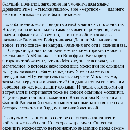
будущий полиглот, заговорил на умолкнувшем языке
Древнего Рима. «Умолкнувшем», а не «мертвом» — для него
«мертвых языков» нет и быть не может.
Но, собственно, если говорить о необычайных способностях
Вилли, то начинать надо с самого момента рождения, с его
имени и фамилии. Известно, — он не любит, когда его
называют Виталием Робертовичем. Да и не Мельников он
вовсе. И это совсем не каприз. Фамилия его отца, скандинава,
— Сторквист, а на старошведском языке «сторквист» значит
«мельник». А «Вилли» — это Вильфрид. Вильфрид
Сторквист обожает гулять по Москве, знает все закоулки
мегаполиса, о которых даже коренные москвичи не слышали
и, шутя, называет себя «сталкером». У него даже есть
неизданный «Путеводитель по сталкерской Москве». Но,
зачем сталкеру что-то издавать?! Он дышит этим гигантским
городом так же, как дышит языками. И люди, с которыми он
встречался и встречается тоже не совсем обычные москвичи.
Еще до армии он познакомился с Владимиром Высоцким и
Фаиной Раневской и часами может вспоминать о встречах и
беседах с советским бардом и великой актрисой.
Его путь в Афганистан в составе советского контингента
войск тоже необычен. Но, скорее – трагичен. Он успел
окончить Московскую ветеринарную академию перед самым