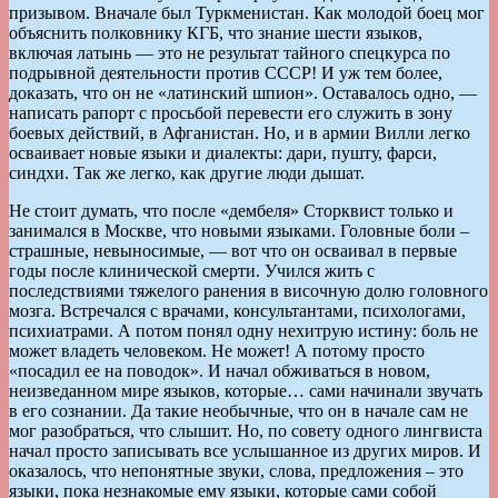
призывом. Вначале был Туркменистан. Как молодой боец мог
объяснить полковнику КГБ, что знание шести языков,
включая латынь — это не результат тайного спецкурса по
подрывной деятельности против СССР! И уж тем более,
доказать, что он не «латинский шпион». Оставалось одно, —
написать рапорт с просьбой перевести его служить в зону
боевых действий, в Афганистан. Но, и в армии Вилли легко
осваивает новые языки и диалекты: дари, пушту, фарси,
синдхи. Так же легко, как другие люди дышат.
Не стоит думать, что после «дембеля» Сторквист только и
занимался в Москве, что новыми языками. Головные боли –
страшные, невыносимые, — вот что он осваивал в первые
годы после клинической смерти. Учился жить с
последствиями тяжелого ранения в височную долю головного
мозга. Встречался с врачами, консультантами, психологами,
психиатрами. А потом понял одну нехитрую истину: боль не
может владеть человеком. Не может! А потому просто
«посадил ее на поводок». И начал обживаться в новом,
неизведанном мире языков, которые… сами начинали звучать
в его сознании. Да такие необычные, что он в начале сам не
мог разобраться, что слышит. Но, по совету одного лингвиста
начал просто записывать все услышанное из других миров. И
оказалось, что непонятные звуки, слова, предложения – это
языки, пока незнакомые ему языки, которые сами собой