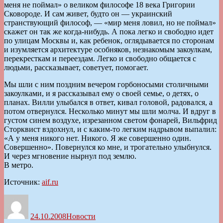
меня не поймал» о великом философе 18 века Григории
Сковороде. И сам живет, будто он — украинский
странствующий философ, — «мир меня ловил, но не поймал»
скажет он так же когда-нибудь. А пока легко и свободно идет
по улицам Москвы и, как ребенок, оглядывается по сторонам
и изумляется архитектуре особняков, незнакомым закоулкам,
перекресткам и переездам. Легко и свободно общается с
людьми, рассказывает, советует, помогает.
Мы шли с ним поздним вечером горбоносыми столичными
закоулками, и я рассказывал ему о своей семье, о детях, о
планах. Вилли улыбался в ответ, кивал головой, радовался, а
потом отвернулся. Несколько минут мы шли молча. И вдруг в
густом синем воздухе, изрезанном светом фонарей, Вильфрид
Сторквист вздохнул, и с каким-то легким надрывом выпалил:
«А у меня никого нет. Никого. Я же совершенно один.
Совершенно». Повернулся ко мне, и трогательно улыбнулся.
И через мгновение нырнул под землю.
В метро.
Источник:
aif.ru
Автор
Опубликовано
Рубрики
24.10.2008
Новости