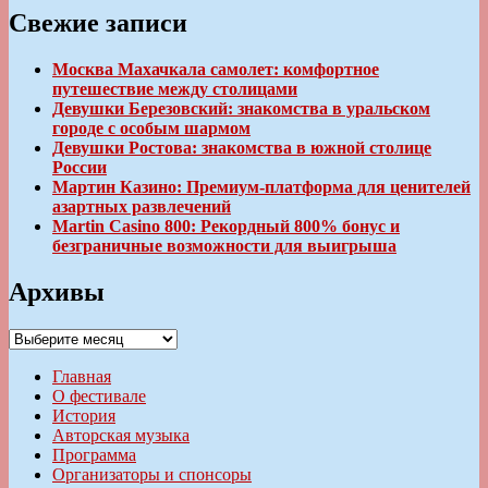
Свежие записи
Москва Махачкала самолет: комфортное
путешествие между столицами
Девушки Березовский: знакомства в уральском
городе с особым шармом
Девушки Ростова: знакомства в южной столице
России
Мартин Казино: Премиум-платформа для ценителей
азартных развлечений
Martin Casino 800: Рекордный 800% бонус и
безграничные возможности для выигрыша
Архивы
Архивы
Главная
О фестивале
История
Авторская музыка
Программа
Организаторы и спонсоры