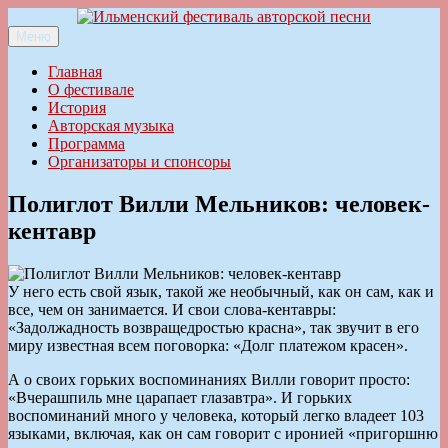
Перейти
к
Меню
Ильменский фестиваль авторской песни
содержимому
Главная
О фестивале
История
Авторская музыка
Программа
Организаторы и спонсоры
Полиглот Вилли Мельников: человек-
кентавр
У него есть свой язык, такой же необычный, как он сам, как и
все, чем он занимается. И свои слова-кентавры:
«Задолжадность возвращедростью красна», так звучит в его
миру известная всем поговорка: «Долг платежом красен».
А о своих горьких воспоминаниях Вилли говорит просто:
«Вчерашпиль мне царапает глазавтра». И горьких
воспоминаний много у человека, который легко владеет 103
языками, включая, как он сам говорит с иронией «пригоршню