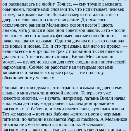
он рассказывать не любит. Точнее, — ему трудно высказать
обычными, понятными словами то, что испытывает человек
«там», на кромке жизни. Зеркало смерти и стало для него
дверью в совершенно иное измерение. До тяжелого
осколочного ранения Мельников освоил всего(!) шесть
языков, хоть учился в обычной советской школе. Зато «после
смерти» у него открылись феноменальные способности, — он
начал «дышать» языками. Один за другим он легко осваивал
все новые и новые. Но, и сто три языка для него не предел, —
ведь «всего» в мире более трех с половиной тысяч языков и
диалектов. А не осваивать новые, Вилли Мельников не
может, — изучение языков для него сродни лингвистической
наркомании. Сейчас он работает над четырьмя новыми,
запомнить и назвать которые сразу, — не под силу
обыкновенному человеку.
Однако не стоит думать, что страсть к языкам подарена ему
свыше в минуты клинической смерти. Теперь это уже
известно многим, — изучать, например, латынь Вилли начал
в далеком детстве, когда увлекся коллекционированием
насекомых. И бабочки, и жуки имеют свои, «ученые» имена.
Тот же махаон – крупная бабочка желтого цвета с черными
пятнами, по латыни называется Papilio machaon. А Мельников
никогда не умел увлекаться в полсилы. Насекомые, —
насекомыми, а латынь латынью, — очень скоро мальчишка —