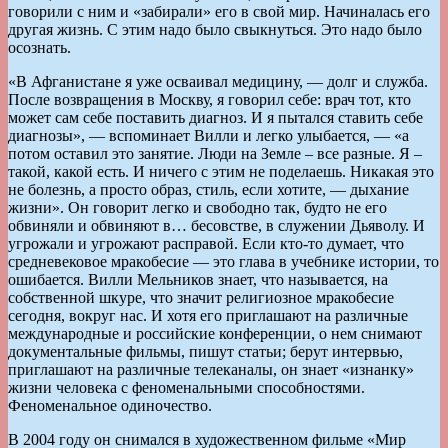
говорили с ним и «забирали» его в свой мир. Начиналась его
другая жизнь. С этим надо было свыкнуться. Это надо было
осознать.
«В Афганистане я уже осваивал медицину, — долг и служба.
После возвращения в Москву, я говорил себе: врач тот, кто
может сам себе поставить диагноз. И я пытался ставить себе
диагнозы», — вспоминает Вилли и легко улыбается, — «а
потом оставил это занятие. Люди на Земле – все разные. Я –
такой, какой есть. И ничего с этим не поделаешь. Никакая это
не болезнь, а просто образ, стиль, если хотите, — дыхание
жизни». Он говорит легко и свободно так, будто не его
обвиняли и обвиняют в… бесовстве, в служении Дьяволу. И
угрожали и угрожают расправой. Если кто-то думает, что
средневековое мракобесие — это глава в учебнике истории, то
ошибается. Вилли Мельников знает, что называется, на
собственной шкуре, что значит религиозное мракобесие
сегодня, вокруг нас. И хотя его приглашают на различные
международные и российские конференции, о нем снимают
документальные фильмы, пишут статьи; берут интервью,
приглашают на различные телеканалы, он знает «изнанку»
жизни человека с феноменальными способностями.
Феноменальное одиночество.
В 2004 году он снимался в художественном фильме «Мир