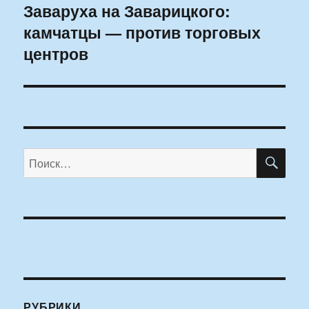
Заваруха на Заварицкого:
Следующая
камчатцы — против торговых
запись:
центров
ПО
Искать:
РУБРИКИ