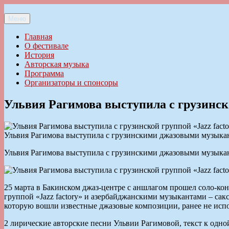
Перейти
к
Меню
Ильменский фестиваль авторской песни
содержимому
Главная
О фестивале
История
Авторская музыка
Программа
Организаторы и спонсоры
Ульвия Рагимова выступила с грузинско
Ульвия Рагимова выступила с грузинскими джазовыми музыка
Ульвия Рагимова выступила с грузинскими джазовыми музыка
25 марта в Бакинском джаз-центре с аншлагом прошел соло-ко
группой «Jazz factory» и азербайджанскими музыкантами – с
которую вошли известные джазовые композиции, ранее не испо
2 лирические авторские песни Ульвии Рагимовой, текст к одно