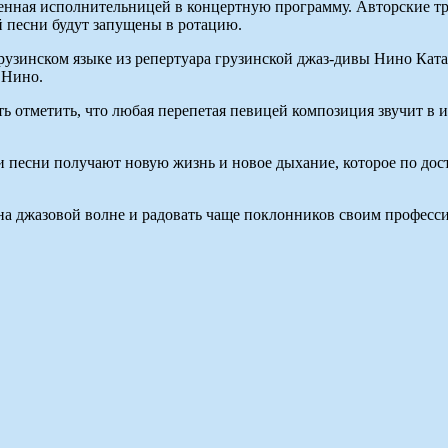
люченная исполнительницей в концертную программу. Авторские т
 песни будут запущены в ротацию.
зинском языке из репертуара грузинской джаз-дивы Нино Катамад
 Нино.
 отметить, что любая перепетая певицей композиция звучит в и
и песни получают новую жизнь и новое дыхание, которое по дос
я на джазовой волне и радовать чаще поклонников своим профес