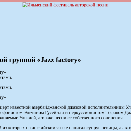
й группой «Jazz factory»
нтами.
нтами.
нцерт известной азербайджанской джазовой исполнительницы Ул
аксофонистом Эльчином Гусейнли и перкуссионистом Тофиком Дж
лняемые Ульвией, а также песни ее собственного сочинения.
й из которых на английском языке написал супруг певицы, а авт