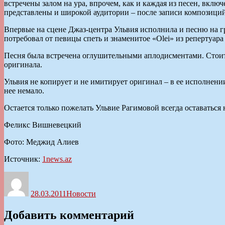
встречены залом на ура, впрочем, как и каждая из песен, вк
представлены и широкой аудитории – после записи композиций
Впервые на сцене Джаз-центра Ульвия исполнила и песню на гру
потребовал от певицы спеть и знаменитое «Olei» из репертуара
Песня была встречена оглушительными аплодисментами. Стоить
оригинала.
Ульвия не копирует и не имитирует оригинал – в ее исполнени
нее немало.
Остается только пожелать Ульвие Рагимовой всегда оставатьс
Феликс Вишневецкий
Фото: Меджид Алиев
Источник:
1news.az
Автор
Опубликовано
Рубрики
28.03.2011
Новости
Добавить комментарий