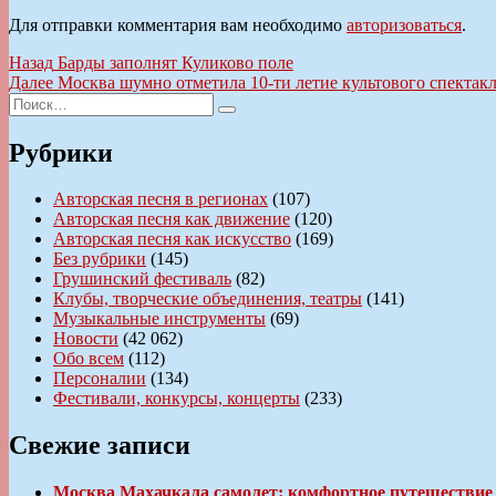
Для отправки комментария вам необходимо
авторизоваться
.
Навигация
Предыдущая
Назад
Барды заполнят Куликово поле
запись:
Следующая
Далее
Москва шумно отметила 10-ти летие культового спе
по
Искать:
запись:
Поиск
записям
Рубрики
Авторская песня в регионах
(107)
Авторская песня как движение
(120)
Авторская песня как искусство
(169)
Без рубрики
(145)
Грушинский фестиваль
(82)
Клубы, творческие объединения, театры
(141)
Музыкальные инструменты
(69)
Новости
(42 062)
Обо всем
(112)
Персоналии
(134)
Фестивали, конкурсы, концерты
(233)
Свежие записи
Москва Махачкала самолет: комфортное путешествие