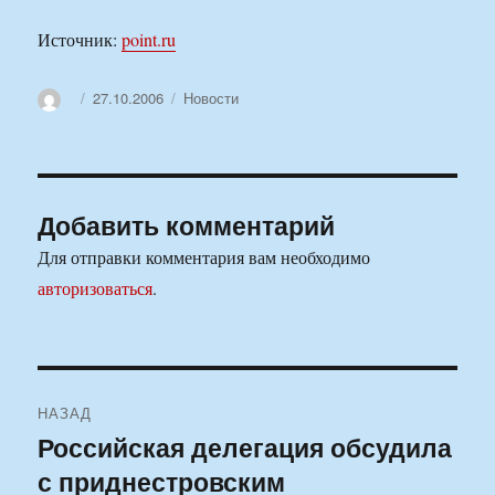
Источник:
point.ru
Автор
Опубликовано
Рубрики
27.10.2006
Новости
Добавить комментарий
Для отправки комментария вам необходимо
авторизоваться
.
Навигация
НАЗАД
по
Российская делегация обсудила
Предыдущая
с приднестровским
запись:
записям