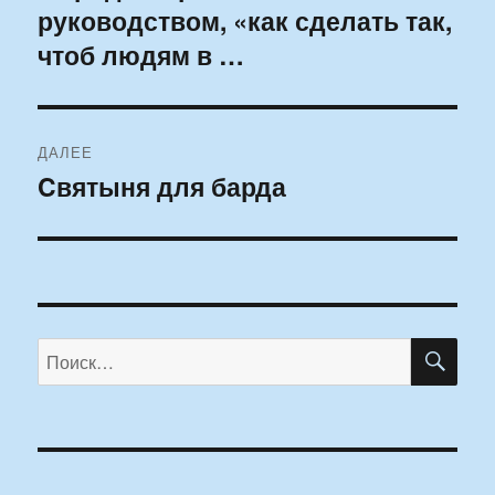
руководством, «как сделать так,
чтоб людям в …
ДАЛЕЕ
Cвятыня для барда
Следующая
запись:
ПО
Искать: