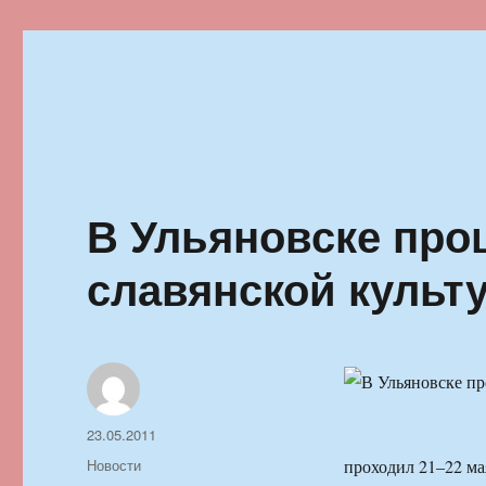
Ильменский фестиваль автор
В Ульяновске про
славянской культ
Автор
Опубликовано
23.05.2011
Рубрики
Новости
проходил 21–22 м