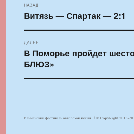
НАЗАД
по
Витязь — Спартак — 2:1
Предыдущая
запись:
записям
ДАЛЕЕ
В Поморье пройдет шест
Следующая
запись:
БЛЮЗ»
Ильменский фестиваль авторской песни
© CopyRight 2013-20