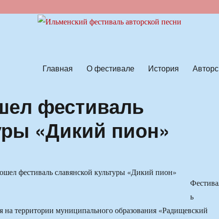
ской песни
Главная
О фестивале
История
Авторс
шел фестиваль
уры «Дикий пион»
Фестива
ь
ая на территории муниципального образования «Радищевский