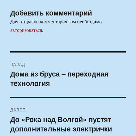
Добавить комментарий
Для отправки комментария вам необходимо
авторизоваться
.
Навигация
НАЗАД
по
Дома из бруса – переходная
Предыдущая
технология
запись:
записям
ДАЛЕЕ
До «Рока над Волгой» пустят
Следующая
дополнительные электрички
запись: