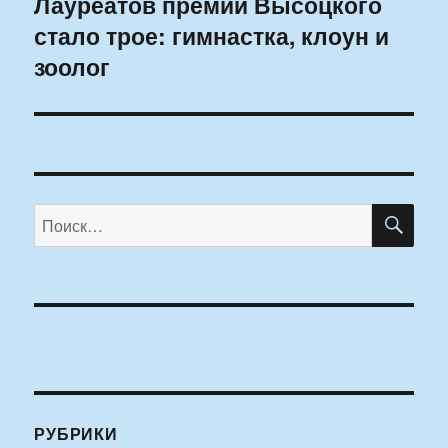
Лауреатов премии Высоцкого
Следующая
стало трое: гимнастка, клоун и
запись:
зоолог
ПО
Искать:
РУБРИКИ