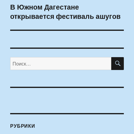
В Южном Дагестане
Следующая
открывается фестиваль ашугов
запись:
ПО
Искать:
РУБРИКИ