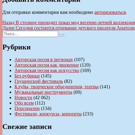
Для отправки комментария вам необходимо
авторизоваться
.
Навигация
Предыдущая
Назад
В столице проходит показ мод весенне-летней коллекци
запись:
Следующая
Далее
Сегодня состоится отпевание детского писателя Анатол
по
Искать:
запись:
Поиск
записям
Рубрики
Авторская песня в регионах
(107)
Авторская песня как движение
(120)
Авторская песня как искусство
(169)
Без рубрики
(145)
Грушинский фестиваль
(82)
Клубы, творческие объединения, театры
(141)
Музыкальные инструменты
(69)
Новости
(42 062)
Обо всем
(112)
Персоналии
(134)
Фестивали, конкурсы, концерты
(233)
Свежие записи