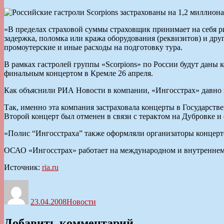
«В пределах страховой суммы страховщик принимает на себя ри
задержка, поломка или кража оборудования (реквизитов) и дру
промоутерские и иные расходы на подготовку тура.
В рамках гастролей группы «Scorpions» по России будут даны к
финальным концертом в Кремле 26 апреля.
Как объяснили РИА Новости в компании, «Ингосстрах» давно 
Так, именно эта компания застраховала концерты в Государств
Второй концерт был отменен в связи с терактом на Дубровке и
«Полис “Ингосстраха” также оформляли организаторы конце
ОСАО «Ингосстрах» работает на международном и внутреннем 
Источник:
ria.ru
Автор
Опубликовано
Рубрики
23.04.2008
Новости
Добавить комментарий