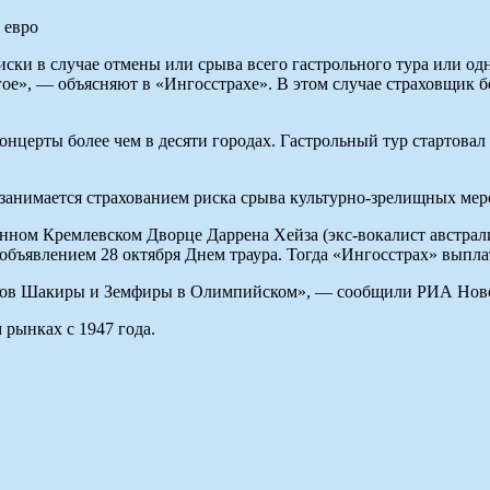
ски в случае отмены или срыва всего гастрольного тура или одн
гое», — объясняют в «Ингосстрахе». В этом случае страховщик 
онцерты более чем в десяти городах. Гастрольный тур стартовал
занимается страхованием риска срыва культурно-зрелищных мер
енном Кремлевском Дворце Даррена Хейза (экс-вокалист австрали
 объявлением 28 октября Днем траура. Тогда «Ингосстрах» выпл
ртов Шакиры и Земфиры в Олимпийском», — сообщили РИА Ново
рынках с 1947 года.