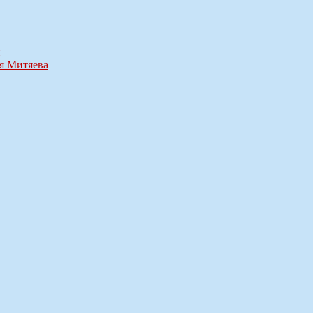
и
ия Митяева