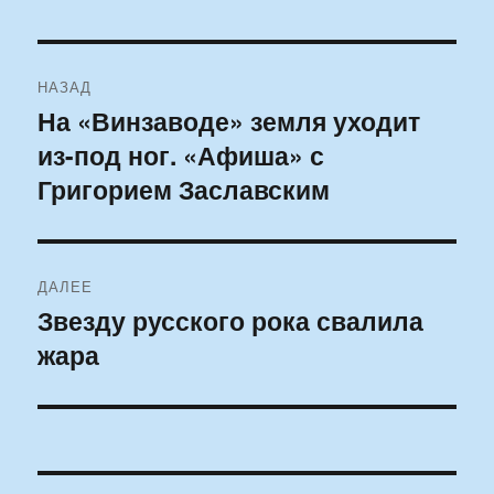
Навигация
НАЗАД
по
На «Винзаводе» земля уходит
Предыдущая
из-под ног. «Афиша» с
запись:
записям
Григорием Заславским
ДАЛЕЕ
Звезду русского рока свалила
Следующая
жара
запись: