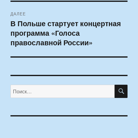
ДАЛЕЕ
В Польше стартует концертная
Следующая
программа «Голоса
запись:
православной России»
ПО
Искать: