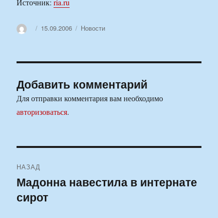
Источник:
ria.ru
Автор
Опубликовано
Рубрики
15.09.2006
Новости
Добавить комментарий
Для отправки комментария вам необходимо
авторизоваться
.
Навигация
НАЗАД
по
Мадонна навестила в интернате
Предыдущая
сирот
запись:
записям