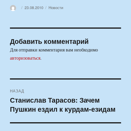
Автор
Опубликовано
Рубрики
23.08.2010
Новости
Добавить комментарий
Для отправки комментария вам необходимо
авторизоваться
.
Навигация
НАЗАД
по
Станислав Тарасов: Зачем
Предыдущая
Пушкин ездил к курдам-езидам
запись:
записям