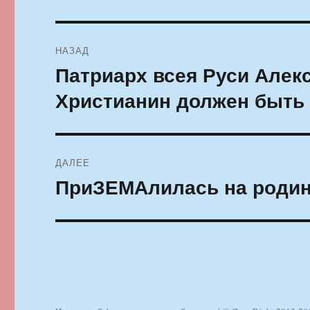
Навигация
НАЗАД
по
Патриарх всея Руси Алекс
Предыдущая
запись:
записям
Христианин должен быть
ДАЛЕЕ
ПриЗЕМАлилась на роди
Следующая
запись: