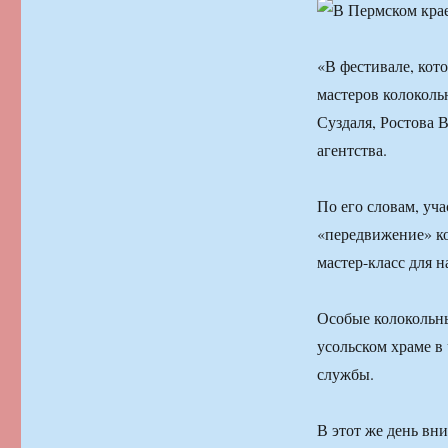
«В фестивале, кот
мастеров колоколь
Суздаля, Ростова 
агентства.
По его словам, уч
«передвижение» ко
мастер-класс для 
Особые колокольны
усольском храме в
службы.
В этот же день вн