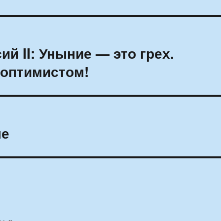
ий II: Уныние — это грех.
 оптимистом!
не