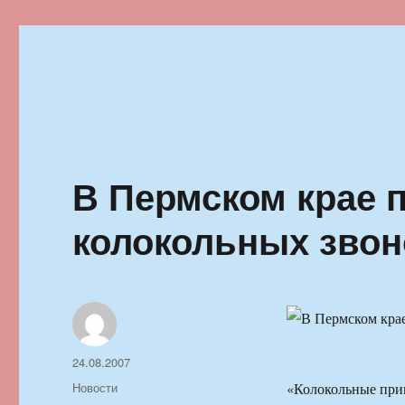
Ильменский фестиваль автор
В Пермском крае 
колокольных зво
Автор
Опубликовано
24.08.2007
Рубрики
Новости
«Колокольные при