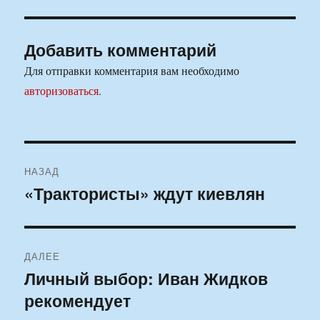
Добавить комментарий
Для отправки комментария вам необходимо
авторизоваться
.
Навигация
НАЗАД
по
«Трактористы» ждут киевлян
Предыдущая
запись:
записям
ДАЛЕЕ
Личный выбор: Иван Жидков
Следующая
рекомендует
запись: