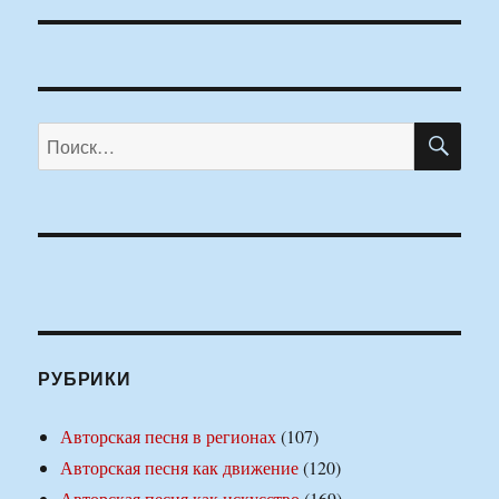
ПО
Искать:
РУБРИКИ
Авторская песня в регионах
(107)
Авторская песня как движение
(120)
Авторская песня как искусство
(169)