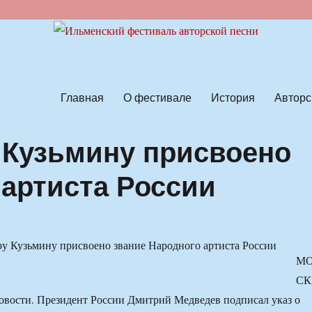
ской песни
Главная
О фестивале
История
Авторс
 Кузьмину присвоено
 артиста России
М
СК
вости. Президент России Дмитрий Медведев подписал указ о