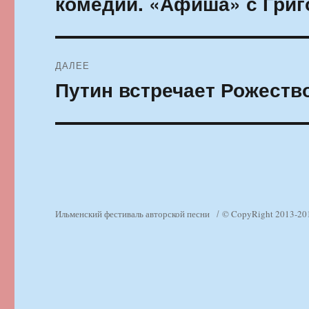
комедии. «Афиша» с Гри
ДАЛЕЕ
Путин встречает Рожеств
Следующая
запись:
Ильменский фестиваль авторской песни
© CopyRight 2013-20