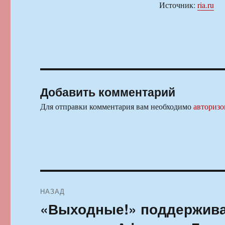
Источник:
ria.ru
Добавить комментарий
Для отправки комментария вам необходимо
авторизо
Навигация
НАЗАД
по
«Выходные!» поддержива
Предыдущая
запись:
записям