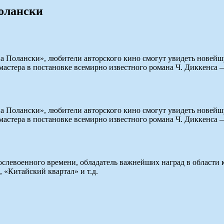
олански
на Полански», любители авторского кино смогут увидеть новейш
 мастера в постановке всемирно известного романа Ч. Диккенса
на Полански», любители авторского кино смогут увидеть новейш
 мастера в постановке всемирно известного романа Ч. Диккенса
левоенного времени, обладатель важнейших наград в области к
 «Китайский квартал» и т.д.