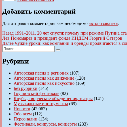
Добавить комментарий
Для отправки комментария вам необходимо
авторизоваться
.
Навигация
Предыдущая
Назад
1991–2011. 20 лет спустя: почему при режиме Путина с
запись:
Лев Пономарев и президент фонда ИНДЕМ Георгий Сатаров
по
Следующая
Далее
Чужие уроки: как компании и бренды продвигаются в с
записям
Искать:
запись:
Поиск
Рубрики
Авторская песня в регионах
(107)
Авторская песня как движение
(120)
Авторская песня как искусство
(169)
Без рубрики
(145)
Грушинский фестиваль
(82)
Клубы, творческие объединения, театры
(141)
Музыкальные инструменты
(69)
Новости
(42 062)
Обо всем
(112)
Персоналии
(134)
Фестивали, конкурсы, концерты
(233)