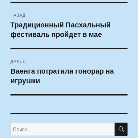
Навигация
НАЗАД
по
Традиционный Пасхальный
Предыдущая
фестиваль пройдет в мае
запись:
записям
ДАЛЕЕ
Ваенга потратила гонорар на
Следующая
игрушки
запись:
ПО
Искать: