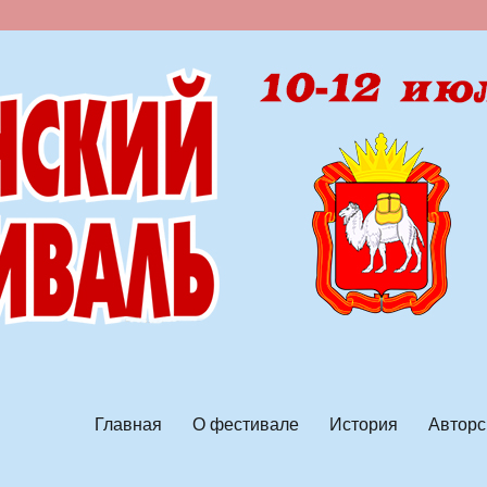
ской песни
Главная
О фестивале
История
Авторс