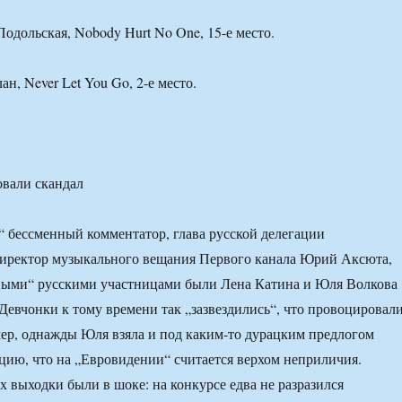
Подольская, Nobody Hurt No One, 15-е место.
ан, Never Let You Go, 2-е место.
овали скандал
“ бессменный комментатор, глава русской делегации
директор музыкального вещания Первого канала Юрий Аксюта,
ыми“ русскими участницами были Лена Катина и Юля Волкова
 Девчонки к тому времени так „зазвездились“, что провоцировал
мер, однажды Юля взяла и под каким-то дурацким предлогом
цию, что на „Евровидении“ считается верхом неприличия.
х выходки были в шоке: на конкурсе едва не разразился