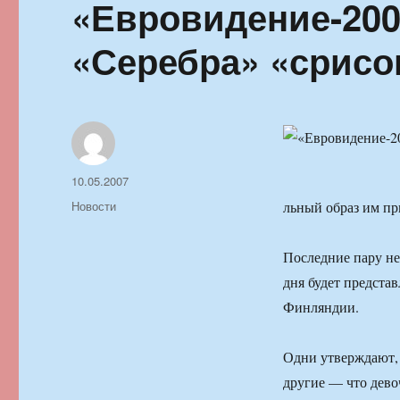
«Евровидение-200
«Серебра» «срисо
Автор
Опубликовано
10.05.2007
Рубрики
Новости
льный образ им п
Последние пару нед
дня будет предста
Финляндии.
Одни утверждают, 
другие — что девоч