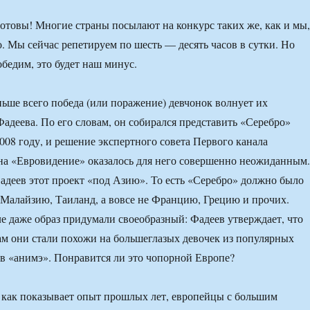
товы! Многие страны посылают на конкурс таких же, как и мы,
о. Мы сейчас репетируем по шесть — десять часов в сутки. Но
обедим, это будет наш минус.
ньше всего победа (или поражение) девчонок волнует их
адеева. По его словам, он собирался представить «Серебро»
2008 году, и решение экспертного совета Первого канала
на «Евровидение» оказалось для него совершенно неожиданным.
Фадеев этот проект «под Азию». То есть «Серебро» должно было
Малайзию, Таиланд, а вовсе не Францию, Грецию и прочих.
е даже образ придумали своеобразный: Фадеев утверждает, что
ам они стали похожи на большеглазых девочек из популярных
в «анимэ». Понравится ли это чопорной Европе?
 как показывает опыт прошлых лет, европейцы с большим