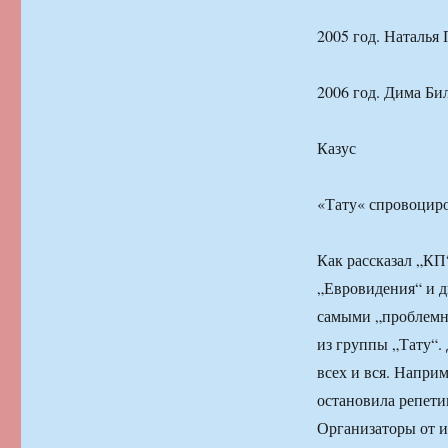
2005 год. Наталья 
2006 год. Дима Бил
Казус
«Тату« спровоцир
Как рассказал „КП
„Евровидения“ и 
самыми „проблемн
из группы „Тату“.
всех и вся. Напри
остановила репети
Организаторы от и