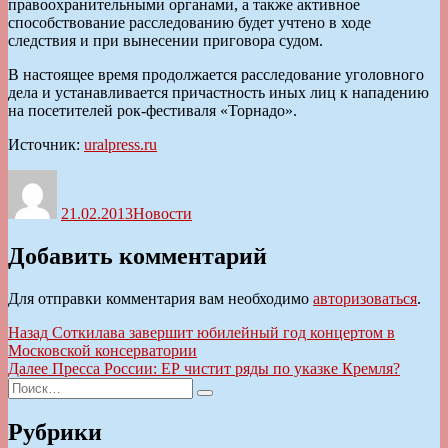
правоохранительными органами, а также активное
способствование расследованию будет учтено в ходе
следствия и при вынесении приговора судом.
В настоящее время продолжается расследование уголовного
дела и устанавливается причастность иных лиц к нападению
на посетителей рок-фестиваля «Торнадо».
Источник:
uralpress.ru
Автор
Опубликовано
Рубрики
21.02.2013
Новости
Добавить комментарий
Для отправки комментария вам необходимо
авторизоваться
.
Навигация
Предыдущая
Назад
Соткилава завершит юбилейный год концертом в
запись:
Московской консерватории
по
Следующая
Далее
Пресса России: ЕР чистит ряды по указке Кремля?
записям
Искать:
запись:
Поиск
Рубрики