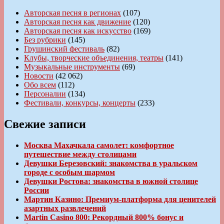
Авторская песня в регионах
(107)
Авторская песня как движение
(120)
Авторская песня как искусство
(169)
Без рубрики
(145)
Грушинский фестиваль
(82)
Клубы, творческие объединения, театры
(141)
Музыкальные инструменты
(69)
Новости
(42 062)
Обо всем
(112)
Персоналии
(134)
Фестивали, конкурсы, концерты
(233)
Свежие записи
Москва Махачкала самолет: комфортное
путешествие между столицами
Девушки Березовский: знакомства в уральском
городе с особым шармом
Девушки Ростова: знакомства в южной столице
России
Мартин Казино: Премиум-платформа для ценителей
азартных развлечений
Martin Casino 800: Рекордный 800% бонус и