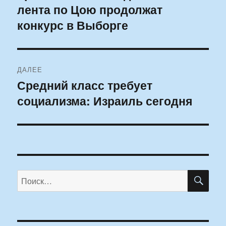
лента по Цою продолжат
запись:
записям
конкурс в Выборге
ДАЛЕЕ
Средний класс требует
Следующая
социализма: Израиль сегодня
запись:
ПО
Искать: