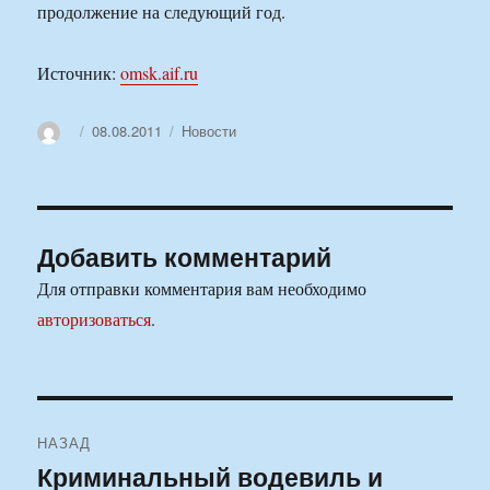
продолжение на следующий год.
Источник:
omsk.aif.ru
Автор
Опубликовано
Рубрики
08.08.2011
Новости
Добавить комментарий
Для отправки комментария вам необходимо
авторизоваться
.
Навигация
НАЗАД
по
Криминальный водевиль и
Предыдущая