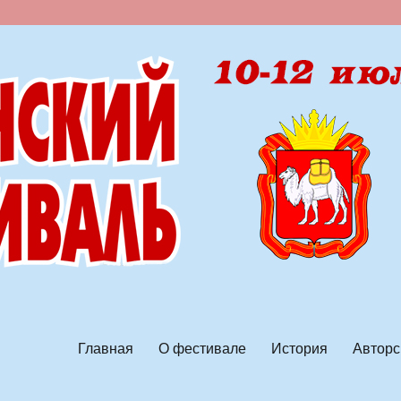
ской песни
Главная
О фестивале
История
Авторс