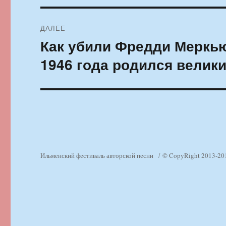
ДАЛЕЕ
Как убили Фредди Меркьюр
Следующая
запись:
1946 года родился велик
Ильменский фестиваль авторской песни
© CopyRight 2013-20