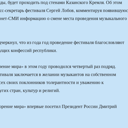
оды, будет проходить под стенами Казанского Кремля. Об этом
есс-секретарь фестиваля Сергей Лобов, комментируя появившуюс
рнет-СМИ информацию о смене места проведения музыкального
дчеркнул, что из года год проведение фестиваля благословляют
ущих конфессий республики.
ение мира» в этом году проводился четвертый раз подряд.
тиваля заключается в желании музыкантов на собственном
сех своих поклонников толерантности и уважению к
гих стран, культур и религий.
ворение мира» впервые посетил Президент России Дмитрий