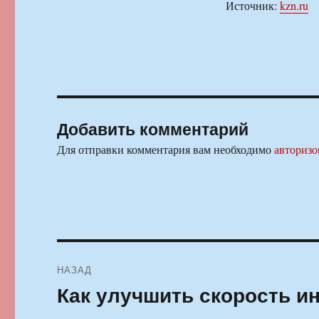
Источник:
kzn.ru
Добавить комментарий
Для отправки комментария вам необходимо
авторизо
Навигация
НАЗАД
по
Как улучшить скорость и
Предыдущая
запись:
записям