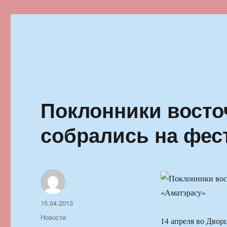
Ильменский фестиваль автор
Поклонники восто
собрались на фес
Автор
Опубликовано
15.04.2013
Рубрики
Новости
14 апреля во Двор