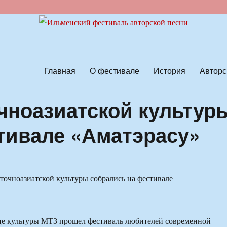
ской песни
Главная
О фестивале
История
Авторс
чноазиатской культур
тивале «Аматэрасу»
це культуры МТЗ прошел фестиваль любителей современной