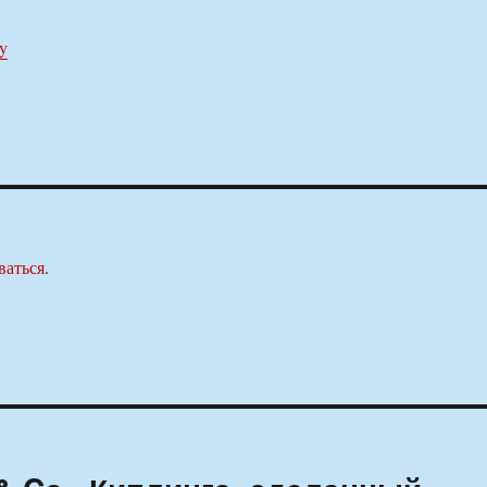
by
ваться
.