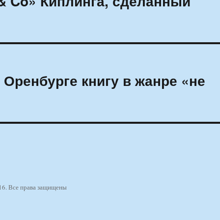
& Co» Киплинга, сделанный
 Оренбурге книгу в жанре «не
16. Все права защищены