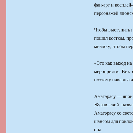
фан-арт и косплей
персонажей японс
Чтобы выступить н
пошил костюм, про
мимику, чтобы пере
«Это как выход на
мероприятия Викт
поэтому наверняка
Аматэрасу — япон
Журавлевой, назва
Аматэрасу со свето
шансом для поклон
она.