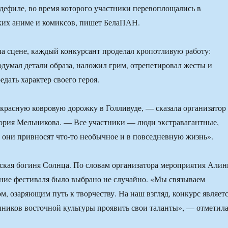
-дефиле, во время которого участники перевоплощались в
ких аниме и комиксов, пишет БелаПАН.
а сцене, каждый конкурсант проделал кропотливую работу:
думал детали образа, наложил грим, отрепетировал жесты и
дать характер своего героя.
 красную ковровую дорожку в Голливуде, — сказала организатор
ория Мельникова. — Все участники — люди экстравагантные,
 они привносят что-то необычное и в повседневную жизнь».
ская богиня Солнца. По словам организатора мероприятия Али
ние фестиваля было выбрано не случайно. «Мы связываем
м, озаряющим путь к творчеству. На наш взгляд, конкурс являет
ников восточной культуры проявить свои таланты», — отметил