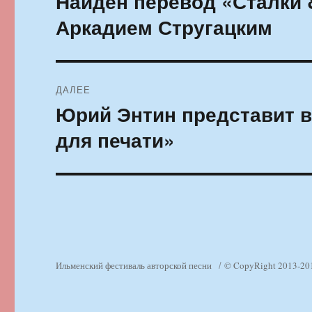
Найден перевод «Сталки 
запись:
записям
Аркадием Стругацким
ДАЛЕЕ
Юрий Энтин представит в
Следующая
запись:
для печати»
Ильменский фестиваль авторской песни
© CopyRight 2013-20