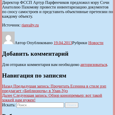
Директор ФССП Артур Парфенчиков предложил мэру Сочи
Анатолию Пахомову провести инвентаризацию документов
по сносу самостроев и представить объективные претензии по
каждому объекту.
Источник:
riarealty.ru
Автор
Опубликовано
19.04.2013
Рубрики
Новости
Добавить комментарий
Для отправки комментария вам необходимо
авторизоваться
.
Навигация по записям
Назад
Предыдущая запись:
Прочитать Есенина в стиле рэп
предлагает «Библионочь» в Улан-Удэ
Далее
Следующая запись:
Обзор кинопремьер: вот такой
хоккей нам нужен!
Искать:
Поиск