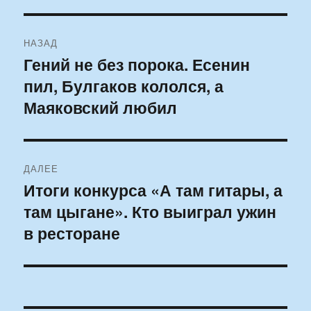
Навигация
НАЗАД
по
Гений не без порока. Есенин
Предыдущая
пил, Булгаков кололся, а
запись:
записям
Маяковский любил
ДАЛЕЕ
Итоги конкурса «А там гитары, а
Следующая
там цыгане». Кто выиграл ужин
запись:
в ресторане