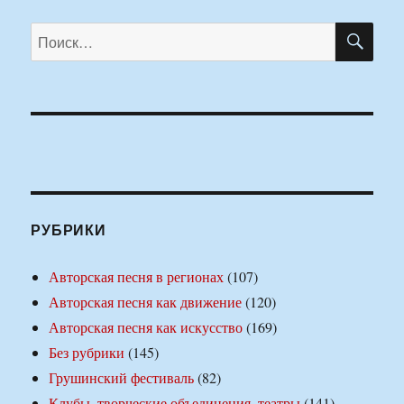
ПО
Искать:
РУБРИКИ
Авторская песня в регионах
(107)
Авторская песня как движение
(120)
Авторская песня как искусство
(169)
Без рубрики
(145)
Грушинский фестиваль
(82)
Клубы, творческие объединения, театры
(141)