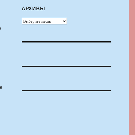
АРХИВЫ
Архивы
я
а