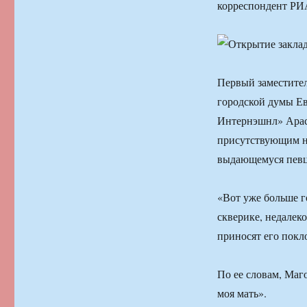
корреспондент РИ
Первый заместите
городской думы Ев
Интернэшнл» Арас 
присутствующим на
выдающемуся певц
«Вот уже больше г
скверике, недалеко
приносят его покл
По ее словам, Маг
моя мать».