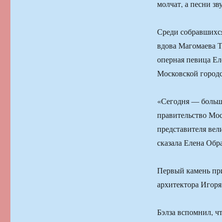
молчат, а песни зв
Среди собравшихся
вдова Магомаева Т
оперная певица Ел
Московской городс
«Сегодня — большо
правительство Мос
представителя вел
сказала Елена Обр
Первый камень пр
архитектора Игоря
Бэлза вспомнил, ч