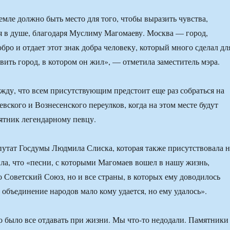
емле должно быть место для того, чтобы выразить чувства,
 в душе, благодаря Муслиму Магомаеву. Москва — город,
бро и отдает этот знак добра человеку, который много сделал дл
вить город, в котором он жил», — отметила заместитель мэра.
жду, что всем присутствующим предстоит еще раз собраться на
вского и Вознесенского переулков, когда на этом месте будут
ятник легендарному певцу.
путат Госдумы Людмила Слиска, которая также присутствовала н
ла, что «песни, с которыми Магомаев вошел в нашу жизнь,
о Советский Союз, но и все страны, в которых ему доводилось
 объединение народов мало кому удается, но ему удалось».
 было все отдавать при жизни. Мы что-то недодали. Памятники