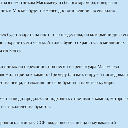
иться памятником Магомаеву из белого мрамора, и выразил
тник в Москве будет не менее достоин величия всенародно
в будет взирать на нас с того пьедестала, на который поднял ег
о сохранить его черты. А голос будет сохраняться в миллионах
азал Бэлза.
сказанных на церемонии, под песни из репертуара Магомаева
зложили цветы к камню. Примеру близких и друзей последовали
ства певца, возложившие свои букеты в память о кумире.
ества люди продолжали подходить с цветами к камню, которого
из-за количества букетов.
родного артиста СССР, выдающегося певца и музыканта 5