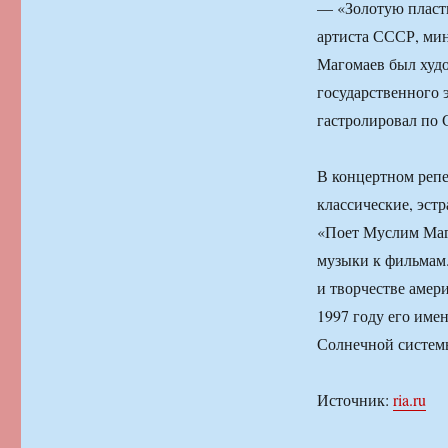
— «Золотую пласти
артиста СССР, мин
Магомаев был худ
государственного 
гастролировал по
В концертном репе
классические, эст
«Поет Муслим Маго
музыки к фильмам.
и творчестве амер
1997 году его име
Солнечной системы
Источник:
ria.ru