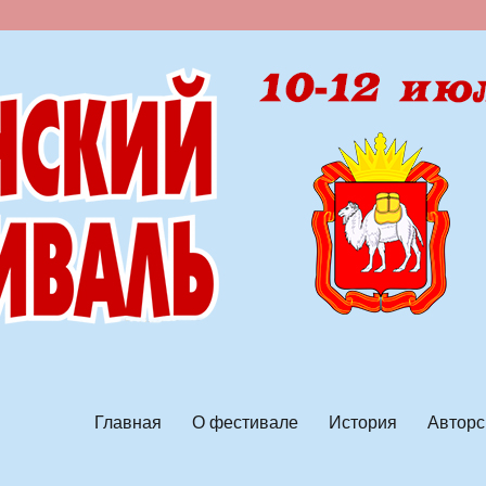
ской песни
Главная
О фестивале
История
Авторс