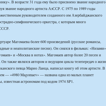
нку». В возрасте 31 года ему было присвоено звание народного
уя звание народного артиста АзССР. С 1975 по 1989 годы
ожественным руководителем созданного им Азербайджанского
эстрадно-симфонического оркестра, с которым много
 СССР.
ртуаре Магомаева более 600 произведений (русские романсы,
радные и неаполитанские песни). Он снялся в фильмах: «Низами»
маев» и «Москва в нотах». Магомаев автор более 20 песен и
 Он также являлся автором и ведущим цикла телепередач о жиз
иканского певца Марио Ланца, написал книгу об этом артисте. В
нем — «4980 Magomaev» — названа одна из малых планет
, известная астрономам под кодом 1974 SP1.