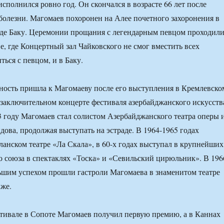
исполнился ровно год. Он скончался в возрасте 66 лет после
олезни. Магомаев похоронен на Алее почетного захоронения в
оде Баку. Церемонии прощания с легендарным певцом проходил
е, где Концертный зал Чайковского не смог вместить всех
ься с певцом, и в Баку.
ность пришла к Магомаеву после его выступления в Кремлевско
 заключительном концерте фестиваля азербайджанского искусств
63 году Магомаев стал солистом Азербайджанского театра оперы 
дова, продолжая выступать на эстраде. В 1964-1965 годах
ланском театре «Ла Скала», в 60-х годах выступал в крупнейших
о союза в спектаклях «Тоска» и «Севильский цирюльник». В 196
льшим успехом прошли гастроли Магомаева в знаменитом театре
же.
стивале в Сопоте Магомаев получил первую премию, а в Каннах