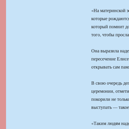
«На материнской з
которые рождаются
который помнит до
того, чтобы просла
Она выразила наде
пересечение Елисее
открывать сам пам
В свою очередь де
церемонии, отмети
покорили не тольк
выступать — такое
«Таким людям надо