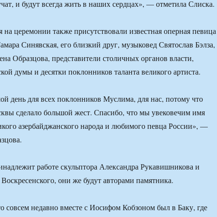
учат, и будут всегда жить в наших сердцах», — отметила Слиска.
 на церемонии также присутствовали известная оперная певица
амара Синявская, его близкий друг, музыковед Святослав Бэлза,
ена Образцова, представители столичных органов власти,
кой думы и десятки поклонников таланта великого артиста.
й день для всех поклонников Муслима, для нас, потому что
квы сделало большой жест. Спасибо, что мы увековечим имя
икого азербайджанского народа и любимого певца России», —
азцова.
инадлежит работе скульптора Александра Рукавишникова и
 Воскресенского, они же будут авторами памятника.
то совсем недавно вместе с Иосифом Кобзоном был в Баку, где