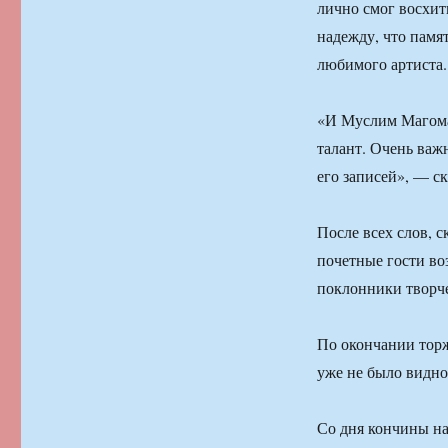
лично смог восхит
надежду, что памя
любимого артиста.
«И Муслим Магомае
талант. Очень важн
его записей», — ск
После всех слов, 
почетные гости во
поклонники творче
По окончании торж
уже не было видно 
Со дня кончины на