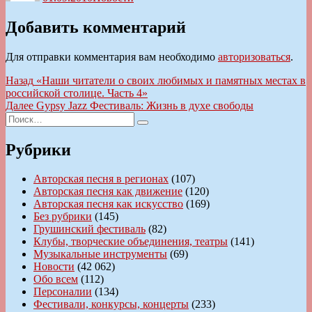
Добавить комментарий
Для отправки комментария вам необходимо
авторизоваться
.
Навигация
Предыдущая
Назад
«Наши читатели о своих любимых и памятных местах в
запись:
российской столице. Часть 4»
по
Следующая
Далее
Gypsy Jazz Фестиваль: Жизнь в духе свободы
записям
Искать:
запись:
Поиск
Рубрики
Авторская песня в регионах
(107)
Авторская песня как движение
(120)
Авторская песня как искусство
(169)
Без рубрики
(145)
Грушинский фестиваль
(82)
Клубы, творческие объединения, театры
(141)
Музыкальные инструменты
(69)
Новости
(42 062)
Обо всем
(112)
Персоналии
(134)
Фестивали, конкурсы, концерты
(233)