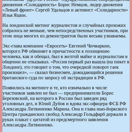
движения «Солидарность» Борис Немцов, лидер движения
«Левый фронт» Сергей Удальцов и активист «Солидарности»
Илья Яшин.
На лондонский митинг журналистов и случайных прохожих
собралось не меньше, чем непосредственных участников, при
этом лица многих из демонстрантов были весьма узнаваемы.
Экс-глава компании «Евросеть» Евгений Чичваркин,
которого РФ обвиняет в причастности к похищению
человека, как и обещал, был в желтой майке и журналистам в
общении не отказывал. «Россия первый раз вышла (на пикет в
Лондоне), это говорит о том, что очередной поворот гаек
произошел», — сказал бизнесмен, дожидающийся решения
британского суда по запросу об экстрадиции в РФ.
Появились на митинге и те, кто изначально в числе
участников заявлен не был — предприниматели Борис
Березовский, на которого в России был заведен ряд
уголовных дел, и Юлий Дубов и вдова экс-офицера ФСБ РФ
Александра Литвиненко Марина. Она и глава нью-йоркского
Центра гражданских свобод Александр Гольдфарб держали в
руках плакат с цитатой из предсмертного заявления
Александра Литвиненко.