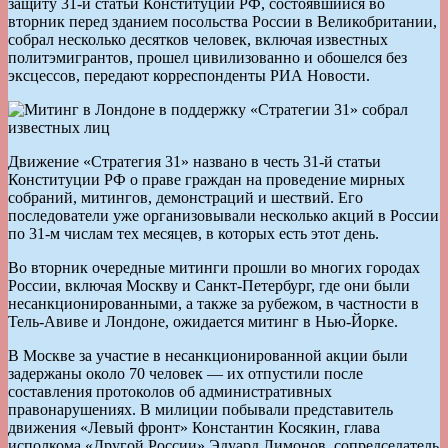
защиту 31-й статьи Конституции РФ, состоявшийся во
вторник перед зданием посольства России в Великобритании,
собрал несколько десятков человек, включая известных
политэмигрантов, прошел цивилизованно и обошелся без
эксцессов, передают корреспонденты РИА Новости.
Движение «Стратегия 31» названо в честь 31-й статьи
Конституции РФ о праве граждан на проведение мирных
собраний, митингов, демонстраций и шествий. Его
последователи уже организовывали несколько акций в России
по 31-м числам тех месяцев, в которых есть этот день.
Во вторник очередные митинги прошли во многих городах
России, включая Москву и Санкт-Петербург, где они были
несанкционированными, а также за рубежом, в частности в
Тель-Авиве и Лондоне, ожидается митинг в Нью-Йорке.
В Москве за участие в несанкционированной акции были
задержаны около 70 человек — их отпустили после
составления протоколов об административных
правонарушениях. В милиции побывали представитель
движения «Левый фронт» Константин Косякин, глава
исполкома «Другой России» Эдуард Лимонов, сопредседатель