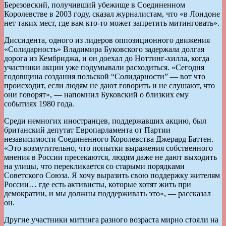
Березовский, получивший убежище в Соединенном
Королевстве в 2003 году, сказал журналистам, что «в Лондоне
нет таких мест, где вам кто-то может запретить митинговать».
Диссидента, одного из лидеров оппозиционного движения
«Солидарность» Владимира Буковского задержала долгая
дорога из Кембриджа, и он доехал до Ноттинг-хилла, когда
участники акции уже подумывали расходиться. «Сегодня
годовщина создания польской “Солидарности” — вот что
происходит, если людям не дают говорить и не слушают, что
они говорят», — напомнил Буковский о близких ему
событиях 1980 года.
Среди немногих иностранцев, поддержавших акцию, был
британский депутат Европарламента от Партии
независимости Соединенного Королевства Джерард Баттен.
«Это возмутительно, что попытки выражения собственного
мнения в России пресекаются, людям даже не дают выходить
на улицы, что перекликается со старыми порядками
Советского Союза. Я хочу выразить свою поддержку жителям
России… где есть активисты, которые хотят жить при
демократии, и мы должны поддерживать это», — рассказал
он.
Другие участники митинга разного возраста мирно стояли на