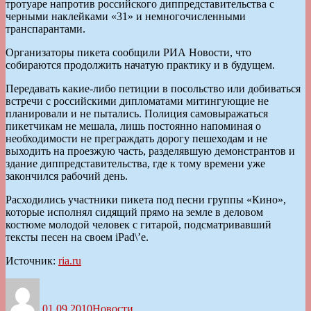
тротуаре напротив российского диппредставительства с
черными наклейками «31» и немногочисленными
транспарантами.
Организаторы пикета сообщили РИА Новости, что
собираются продолжить начатую практику и в будущем.
Передавать какие-либо петиции в посольство или добиваться
встречи с российскими дипломатами митингующие не
планировали и не пытались. Полиция самовыражаться
пикетчикам не мешала, лишь постоянно напоминая о
необходимости не преграждать дорогу пешеходам и не
выходить на проезжую часть, разделявшую демонстрантов и
здание диппредставительства, где к тому времени уже
закончился рабочий день.
Расходились участники пикета под песни группы «Кино»,
которые исполнял сидящий прямо на земле в деловом
костюме молодой человек с гитарой, подсматривавший
тексты песен на своем iPad\’e.
Источник:
ria.ru
Автор
Опубликовано
Рубрики
01.09.2010
Новости