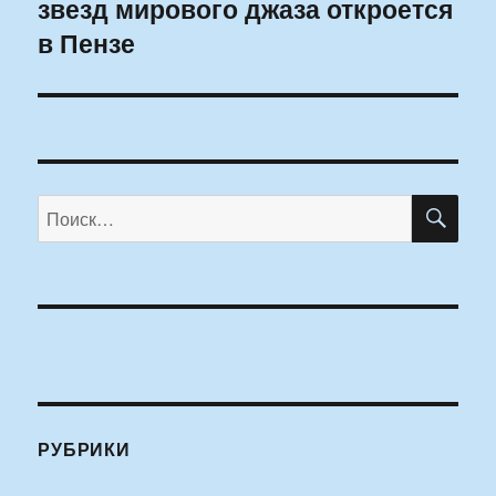
звезд мирового джаза откроется
запись:
в Пензе
ПО
Искать:
РУБРИКИ