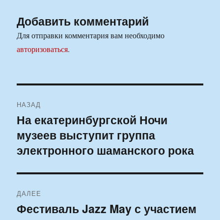
Добавить комментарий
Для отправки комментария вам необходимо
авторизоваться
.
Навигация
НАЗАД
по
На екатеринбургской Ночи
Предыдущая
музеев выступит группа
запись:
записям
электронного шаманского рока
ДАЛЕЕ
Фестиваль Jazz May с участием
Следующая