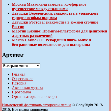
Москва Махачкала самолет: комфортное
путешествие между столицами
Девушки Березовский: знакомства в уральском
городе с особым шармом
Девушки Ростова: знакомства в южной столице
России
Мартин Казино: Премиум-платформа для ценителей
азартных развлечений
Martin Casino 800: Рекордный 800% бонус и
безграничные возможности для выигрыша
Архивы
Архивы
Главная
О фестивале
История
Авторская музыка
Программа
Организаторы и спонсоры
Ильменский фестиваль авторской песни
© CopyRight 2013-
2016. Все права защищены