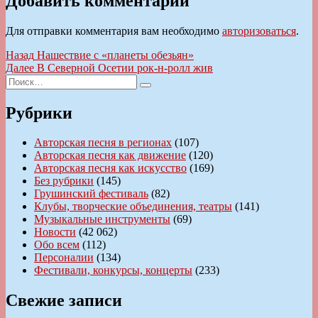
Добавить комментарий
Для отправки комментария вам необходимо
авторизоваться
.
Навигация
Предыдущая
Назад
Нашествие с «планеты обезьян»
запись:
Следующая
Далее
В Северной Осетии рок-н-ролл жив
по
Искать:
запись:
Поиск
записям
Рубрики
Авторская песня в регионах
(107)
Авторская песня как движение
(120)
Авторская песня как искусство
(169)
Без рубрики
(145)
Грушинский фестиваль
(82)
Клубы, творческие объединения, театры
(141)
Музыкальные инструменты
(69)
Новости
(42 062)
Обо всем
(112)
Персоналии
(134)
Фестивали, конкурсы, концерты
(233)
Свежие записи