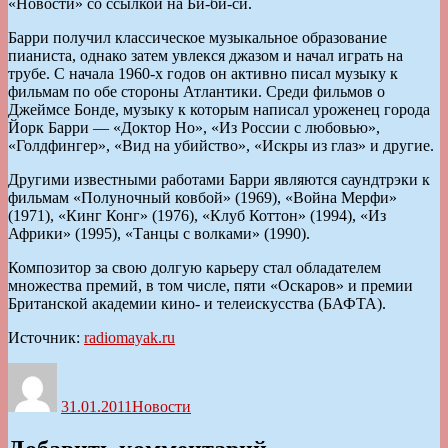
«Новости» со ссылкой на Би-би-си.
Барри получил классическое музыкальное образование
пианиста, однако затем увлекся джазом и начал играть на
трубе. С начала 1960-х годов он активно писал музыку к
фильмам по обе стороны Атлантики. Среди фильмов о
Джеймсе Бонде, музыку к которым написал уроженец города
Йорк Барри — «Доктор Но», «Из России с любовью»,
«Голдфингер», «Вид на убийство», «Искры из глаз» и другие.
Другими известными работами Барри являются саундтрэки к
фильмам «Полуночный ковбой» (1969), «Война Мерфи»
(1971), «Кинг Конг» (1976), «Клуб Коттон» (1994), «Из
Африки» (1995), «Танцы с волками» (1990).
Композитор за свою долгую карьеру стал обладателем
множества премий, в том числе, пяти «Оскаров» и премии
Британской академии кино- и телеискусства (БАФТА).
Источник:
radiomayak.ru
Автор
Опубликовано
Рубрики
31.01.2011
Новости