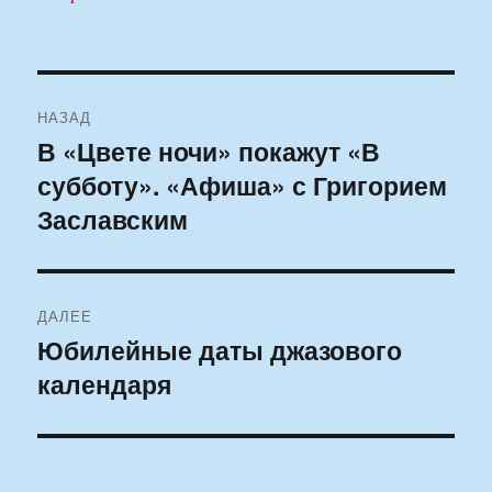
Навигация
НАЗАД
по
В «Цвете ночи» покажут «В
Предыдущая
субботу». «Афиша» с Григорием
запись:
записям
Заславским
ДАЛЕЕ
Юбилейные даты джазового
Следующая
календаря
запись: