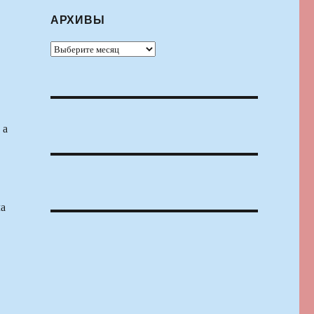
АРХИВЫ
Архивы
 а
ла