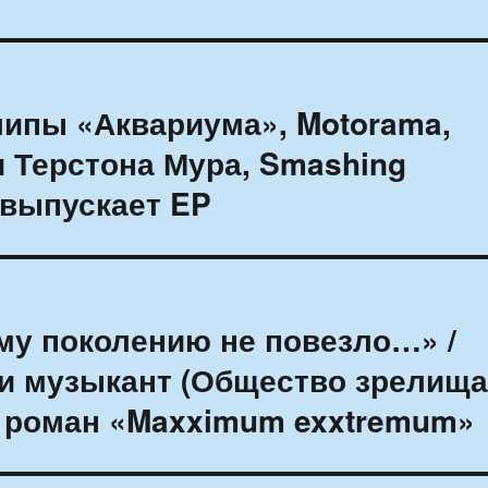
липы «Аквариума», Motorama,
и Терстона Мура, Smashing
l выпускает EP
му поколению не повезло…» /
и музыкант (Общество зрелища
 роман «Maxximum exxtremum»