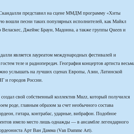
Скандалли представил на сцене ММДМ программу «Хиты
рую вошли песни таких популярных исполнителей, как Майкл
 Веласкес, Джеймс Браун, Мадонна, а также группы Queen и
ндалли является лауреатом международных фестивалей и
гостем теле и радиопередач. География концертов артиста весьм
жно услышать на лучших сценах Европы, Азии, Латинской
Г и городов России.
т создал свой собственный коллектив Muzz, который получился
оем роде, главным образом за счет необычного состава
ордеон, гитара, контрабас, ударные, вибрафон. Подобное
ентов имело место лишь однажды — в ансамбле легендарного
ордеониста Арт Ван Дамма (Van Damme Art).