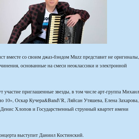
ст вместе со своим джаз-бэндом Muzz представит не оригиналы,
чинения, основанные на смеси неоклассики и электронной
т участие приглашенные звезды, в том числе арт-группа Михаи
о 10», Оскар Кучера&Band\’R, Ляйсан Утяшева, Елена Захарова,
 Денис Хлопов и Государственный струнный квартет имени
концерта выступит Даниил Костинский.