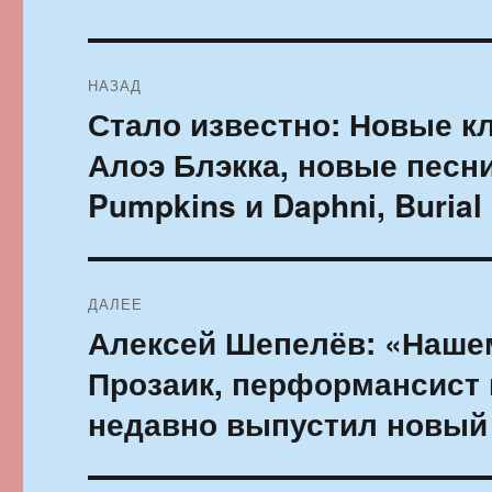
Навигация
НАЗАД
по
Стало известно: Новые к
Предыдущая
запись:
записям
Алоэ Блэкка, новые песн
Pumpkins и Daphni, Buria
ДАЛЕЕ
Алексей Шепелёв: «Наше
Следующая
запись:
Прозаик, перформансист 
недавно выпустил новый