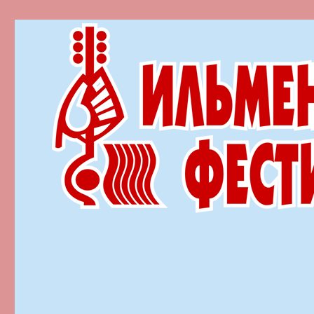
Ильменский фестиваль автор