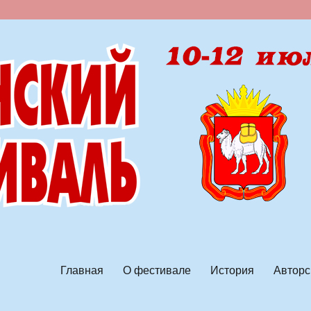
ской песни
Главная
О фестивале
История
Авторс