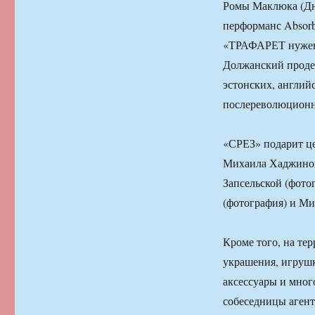
Ромы Маклюка (Дне
перформанс Absorb
«ТРАФАРЕТ нужен 
Должанский проде
эстонских, англий
послереволюционн
«СРЕЗ» подарит це
Михаила Хаджинова
Запсельской (фото
(фотография) и Ми
Кроме того, на те
украшения, игрушк
аксессуары и мног
собеседницы агент