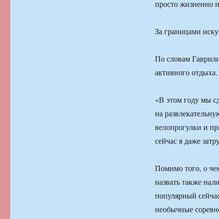
просто жизненно 
За границами иску
По словам Гаврили
активного отдыха.
«В этом году мы с
на развлекательну
велопрогулки и пр
сейчас я даже зат
Помимо того, о че
назвать также нал
популярный сейчас
необычные соревно