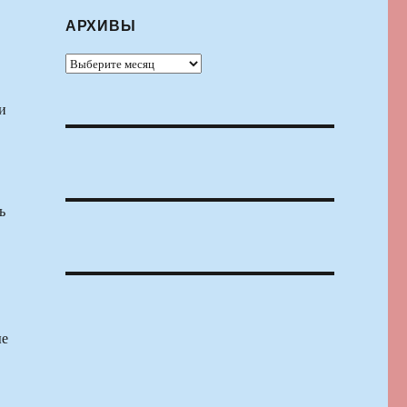
АРХИВЫ
Архивы
и
ь
ые