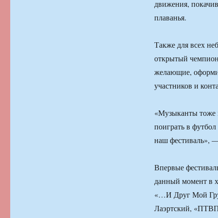
движения, покачив
плаванья.
Также для всех не
открытый чемпиона
желающие, оформив
участников и конт
«Музыканты тоже п
поиграть в футбол 
наш фестиваль», —
Впервые фестиваль
данный момент в х
«…И Друг Мой Груз
Лаэртский, «ПТВП»