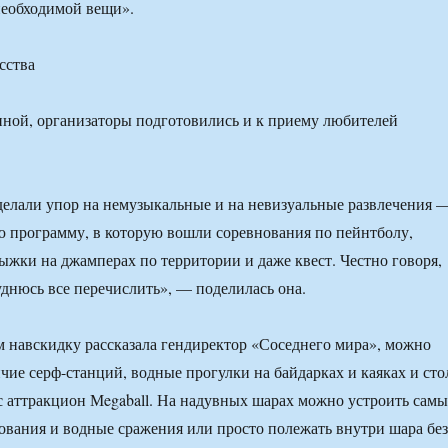
необходимой вещи».
сства
ной, организаторы подготовились и к приему любителей
делали упор на немузыкальные и на невизуальные развлечения 
ю программу, в которую вошли соревнования по пейнтболу,
ыжки на джамперах по территории и даже квест. Честно говоря,
руднюсь все перечислить», — поделилась она.
м навскидку рассказала гендиректор «Соседнего мира», можно
ичие серф-станций, водные прогулки на байдарках и каяках и сто
 аттракцион Мegaball. На надувных шарах можно устроить самы
вания и водные сражения или просто полежать внутри шара без