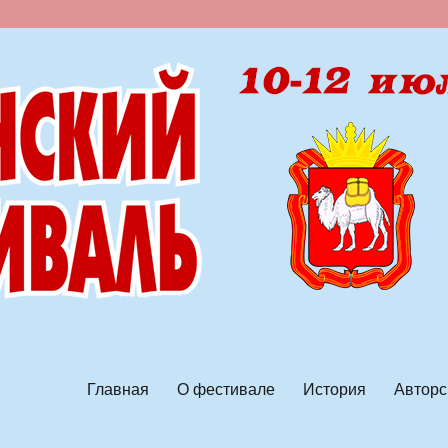
ской песни
Главная
О фестивале
История
Авторс