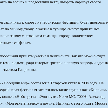
аясь на волнах и предоставив ветру выбрать маршрут своего
безразличных к спорту на территории фестиваля будет проводить
т по мини-футболу. Участие в турнире смогут принять все
шие заявку с названием команды, города, количеством
актным телефоном.
ообещали принять участие в чемпионате, так что можно будет
с теми людьми, ради которых зрители в первую очередь и едут н
 отметила Гаврилина.
 «Соседний мир» состоялся в Татарской бухте в 2008 году. На
едлайнерах фестиваля засветились такие группы как «Кирпичи»
овик», «Небо здесь», «Элизиум», Noize MC, 7000$, Александр
, «Мои ракеты вверх» и другие. Начиная с этого года в Москве