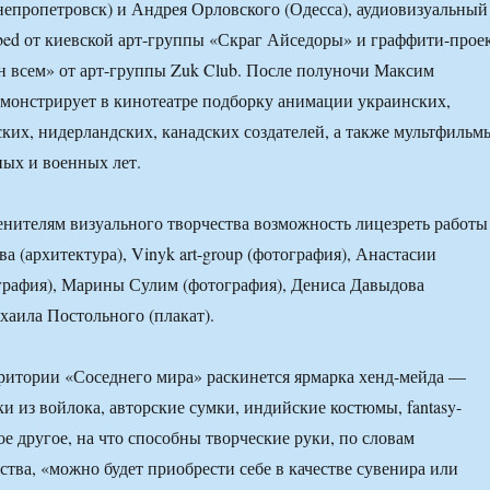
пропетровск) и Андрея Орловского (Одесса), аудиовизуальный
ed от киевской арт-группы «Скраг Айседоры» и граффити-прое
всем» от арт-группы Zuk Club. После полуночи Максим
монстрирует в кинотеатре подборку анимации украинских,
ских, нидерландских, канадских создателей, а также мультфильм
ых и военных лет.
нителям визуального творчества возможность лицезреть работы
 (архитектура), Vinyk art-group (фотография), Анастасии
графия), Марины Сулим (фотография), Дениса Давыдова
хаила Постольного (плакат).
рритории «Соседнего мира» раскинется ярмарка хенд-мейда —
и из войлока, авторские сумки, индийские костюмы, fantasy-
ое другое, на что способны творческие руки, по словам
ства, «можно будет приобрести себе в качестве сувенира или