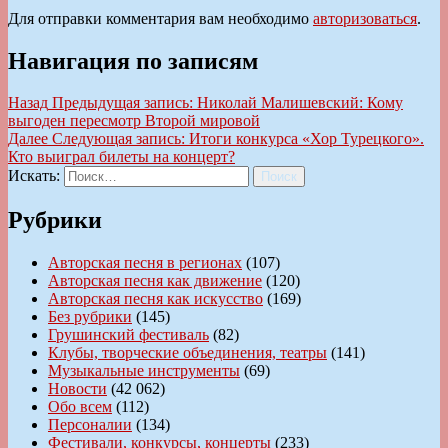
Для отправки комментария вам необходимо
авторизоваться
.
Навигация по записям
Назад
Предыдущая запись:
Николай Малишевский: Кому
выгоден пересмотр Второй мировой
Далее
Следующая запись:
Итоги конкурса «Хор Турецкого».
Кто выиграл билеты на концерт?
Искать:
Поиск
Рубрики
Авторская песня в регионах
(107)
Авторская песня как движение
(120)
Авторская песня как искусство
(169)
Без рубрики
(145)
Грушинский фестиваль
(82)
Клубы, творческие объединения, театры
(141)
Музыкальные инструменты
(69)
Новости
(42 062)
Обо всем
(112)
Персоналии
(134)
Фестивали, конкурсы, концерты
(233)