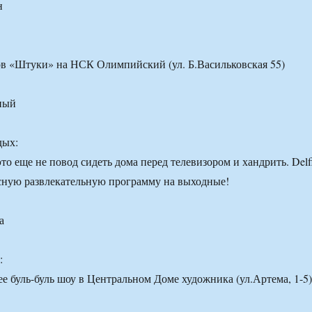
н
ов «Штуки» на НСК Олимпийский (ул. Б.Васильковская 55)
ный
дых:
о еще не повод сидеть дома перед телевизором и хандрить. Delf
сную развлекательную программу на выходные!
а
:
е буль-буль шоу в Центральном Доме художника (ул.Артема, 1-5)