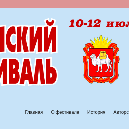
ской песни
Главная
О фестивале
История
Авторс