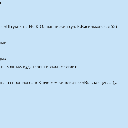
н
ов «Штуки» на НСК Олимпийский (ул. Б.Васильковская 55)
ный
дых:
а из прошлого» в Киевском кинотеатре «Вільна сцена» (ул.