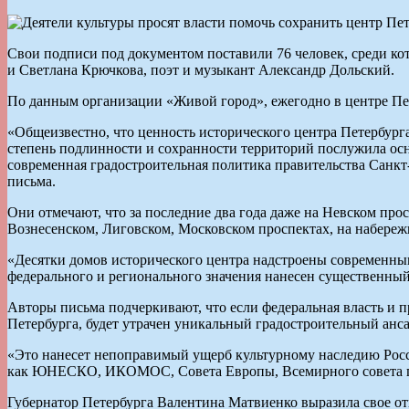
Свои подписи под документом поставили 76 человек, среди к
и Светлана Крючкова, поэт и музыкант Александр Дольский.
По данным организации «Живой город», ежегодно в центре Пет
«Общеизвестно, что ценность исторического центра Петербург
степень подлинности и сохранности территорий послужила ос
современная градостроительная политика правительства Санк
письма.
Они отмечают, что за последние два года даже на Невском про
Вознесенском, Лиговском, Московском проспектах, на набере
«Десятки домов исторического центра надстроены современны
федерального и регионального значения нанесен существенный
Авторы письма подчеркивают, что если федеральная власть и 
Петербурга, будет утрачен уникальный градостроительный анс
«Это нанесет непоправимый ущерб культурному наследию Росси
как ЮНЕСКО, ИКОМОС, Совета Европы, Всемирного совета по
Губернатор Петербурга Валентина Матвиенко выразила свое о