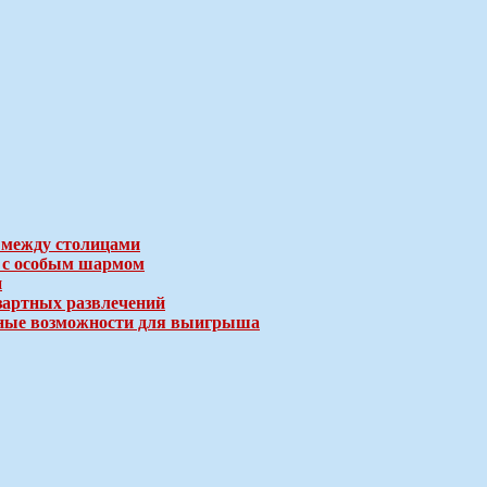
 между столицами
е с особым шармом
и
зартных развлечений
ичные возможности для выигрыша