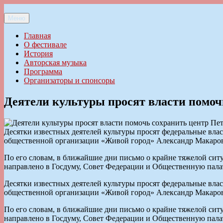
Перейти
к
Меню
Ильменский фестиваль авторской песни
содержимому
Главная
О фестивале
История
Авторская музыка
Программа
Организаторы и спонсоры
Деятели культуры просят власти помоч
Десятки известных деятелей культуры просят федеральные вла
общественной организации «Живой город» Александр Макаро
По его словам, в ближайшие дни письмо о крайне тяжелой ситу
направлено в Госдуму, Совет Федерации и Общественную пала
Десятки известных деятелей культуры просят федеральные вла
общественной организации «Живой город» Александр Макаро
По его словам, в ближайшие дни письмо о крайне тяжелой ситу
направлено в Госдуму, Совет Федерации и Общественную пала