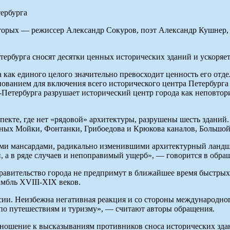
оторых — режиссер Александр Сокуров, поэт Александр Кушнер
ербурга сносят десятки ценных исторических зданий и ускоряет
а как единого целого значительно превосходит ценность его о
нованием для включения всего исторического центра Петербур
т-Петербурга разрушает исторический центр города как неповто
спекте, где нет «рядовой» архитектуры, разрушены шесть зданий
жных Мойки, Фонтанки, Грибоедова и Крюкова каналов, Большой
ми мансардами, радикально изменившими архитектурный ландша
, а в ряде случаев и непоправимый ущерб», — говорится в обра
правительство города не предпримут в ближайшее время быстрых
амбль XVIII-XIX веков.
и. Неизбежна негативная реакция и со стороны международного
 путешествиям и туризму», — считают авторы обращения.
тношение к высказываниям противников сноса исторических зда