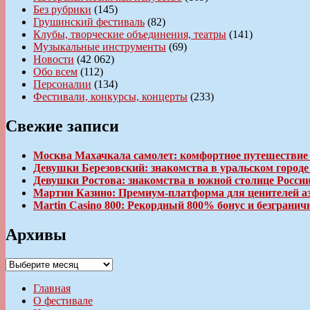
Без рубрики
(145)
Грушинский фестиваль
(82)
Клубы, творческие объединения, театры
(141)
Музыкальные инструменты
(69)
Новости
(42 062)
Обо всем
(112)
Персоналии
(134)
Фестивали, конкурсы, концерты
(233)
Свежие записи
Москва Махачкала самолет: комфортное путешествие
Девушки Березовский: знакомства в уральском город
Девушки Ростова: знакомства в южной столице Росси
Мартин Казино: Премиум-платформа для ценителей а
Martin Casino 800: Рекордный 800% бонус и безгран
Архивы
Архивы
Главная
О фестивале