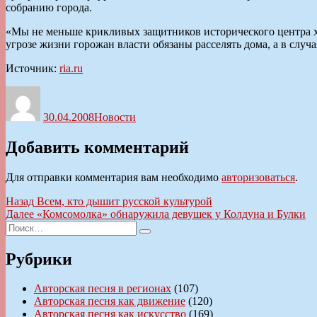
собранию города.
«Мы не меньше крикливых защитников исторического центра хот
угрозе жизни горожан власти обязаны расселять дома, а в случ
Источник:
ria.ru
Автор
Опубликовано
Рубрики
30.04.2008
Новости
Добавить комментарий
Для отправки комментария вам необходимо
авторизоваться
.
Навигация
Предыдущая
Назад
Всем, кто дышит русской культурой
запись:
Следующая
Далее
«Комсомолка» обнаружила девушек у Колдуна и Булки
по
Искать:
запись:
Поиск
записям
Рубрики
Авторская песня в регионах
(107)
Авторская песня как движение
(120)
Авторская песня как искусство
(169)