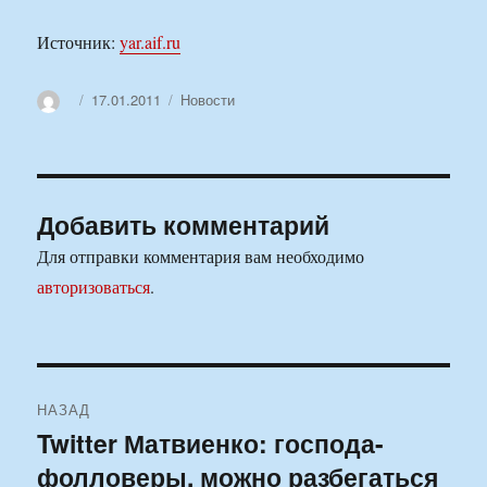
Источник:
yar.aif.ru
Автор
Опубликовано
Рубрики
17.01.2011
Новости
Добавить комментарий
Для отправки комментария вам необходимо
авторизоваться
.
Навигация
НАЗАД
по
Twitter Матвиенко: господа-
Предыдущая
фолловеры, можно разбегаться
запись:
записям