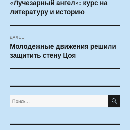
по
«Лучезарный ангел»: курс на
Предыдущая
литературу и историю
запись:
записям
ДАЛЕЕ
Молодежные движения решили
Следующая
защитить стену Цоя
запись:
ПО
Искать: