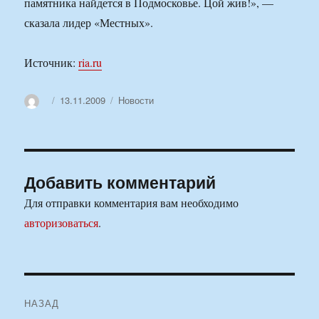
памятника найдется в Подмосковье. Цой жив!», —
сказала лидер «Местных».
Источник:
ria.ru
Автор
Опубликовано
Рубрики
13.11.2009
Новости
Добавить комментарий
Для отправки комментария вам необходимо
авторизоваться
.
Навигация
НАЗАД