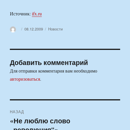
Источник:
ifx.ru
Автор
Опубликовано
Рубрики
08.12.2009
Новости
Добавить комментарий
Для отправки комментария вам необходимо
авторизоваться
.
Навигация
НАЗАД
по
«Не люблю слово
Предыдущая
„революция“»
запись: