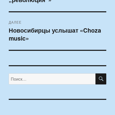
записям
ДАЛЕЕ
Новосибирцы услышат «Choza
Следующая
music»
запись:
ПО
Искать: