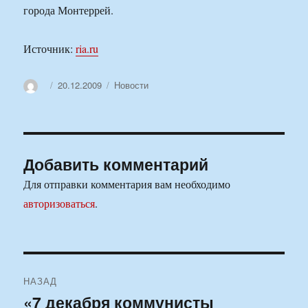
города Монтеррей.
Источник:
ria.ru
Автор
Опубликовано
Рубрики
20.12.2009
Новости
Добавить комментарий
Для отправки комментария вам необходимо
авторизоваться
.
Навигация
НАЗАД
по
«7 декабря коммунисты
Предыдущая