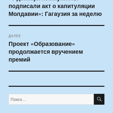
подписали акт о капитуляции
запись:
записям
Молдавии»: Гагаузия за неделю
ДАЛЕЕ
Проект «Образование»
Следующая
продолжается вручением
запись:
премий
ПО
Искать: