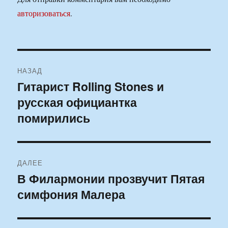
авторизоваться
.
Навигация
НАЗАД
по
Гитарист Rolling Stones и
Предыдущая
русская официантка
запись:
записям
помирились
ДАЛЕЕ
В Филармонии прозвучит Пятая
Следующая
симфония Малера
запись: