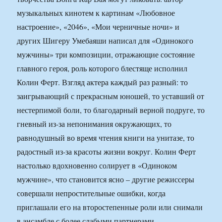
музыкальных кинотем к картинам «Любовное
настроение», «2046», «Мои черничные ночи» и
других Шигеру Умебаяши написал для «Одинокого
мужчины» три композиции, отражающие состояние
главного героя, роль которого блестяще исполнил
Колин Ферт. Взгляд актера каждый раз разный: то
заигрывающий с прекрасным юношей, то уставший от
нестерпимой боли, то благодарный верной подруге, то
гневный из-за непонимания окружающих, то
равнодушный во время чтения книги на унитазе, то
радостный из-за красоты жизни вокруг. Колин Ферт
настолько вдохновенно солирует в «Одиноком
мужчине», что становится ясно – другие режиссеры
совершали непростительные ошибки, когда
приглашали его на второстепенные роли или снимали
в ансамбле с более слабыми партнерами.