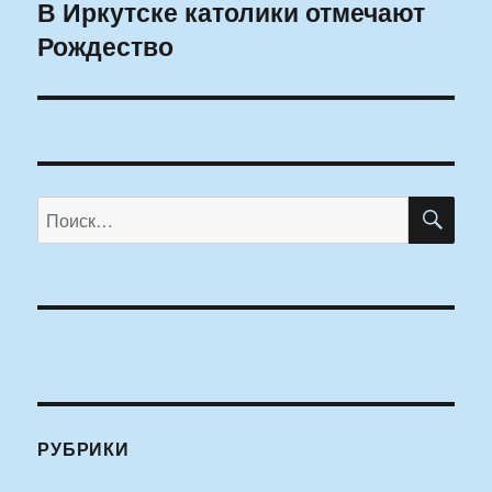
В Иркутске католики отмечают
Следующая
Рождество
запись:
ПО
Искать:
РУБРИКИ