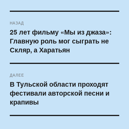
Навигация
НАЗАД
по
25 лет фильму «Мы из джаза»:
Предыдущая
Главную роль мог сыграть не
запись:
записям
Скляр, а Харатьян
ДАЛЕЕ
В Тульской области проходят
Следующая
фестивали авторской песни и
запись:
крапивы